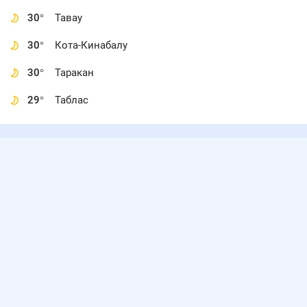
30
°
Тавау
30
°
Кота-Кинабалу
30
°
Таракан
29
°
Таблас