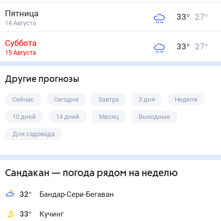
Пятница
33
°
27
°
14 Августа
Суббота
33
°
27
°
15 Августа
Другие прогнозы
Сейчас
Сегодня
Завтра
3 дня
Неделя
10 дней
14 дней
Месяц
Выходные
Для садовода
Сандакан
— погода рядом
на неделю
32
°
Бандар-Сери-Бегаван
33
°
Кучинг