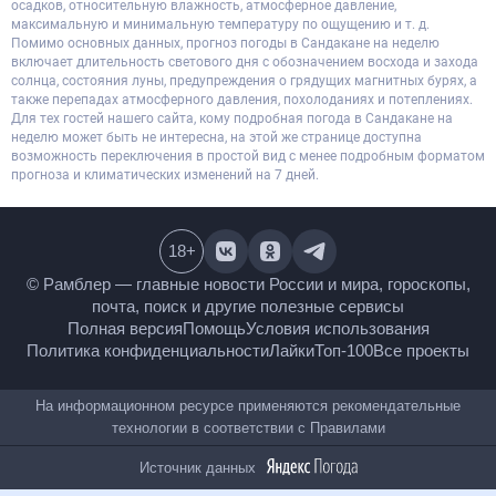
осадков, относительную влажность, атмосферное давление,
максимальную и минимальную температуру по ощущению и т. д.
Помимо основных данных, прогноз погоды в Сандакане на неделю
включает длительность светового дня с обозначением восхода и захода
солнца, состояния луны, предупреждения о грядущих магнитных бурях, а
также перепадах атмосферного давления, похолоданиях и потеплениях.
Для тех гостей нашего сайта, кому подробная погода в Сандакане на
неделю может быть не интересна, на этой же странице доступна
возможность переключения в простой вид с менее подробным форматом
прогноза и климатических изменений на 7 дней.
18
+
© Рамблер — главные новости России и мира,
гороскопы, почта, поиск и другие полезные сервисы
Полная версия
Помощь
Условия использования
Политика конфиденциальности
Лайки
Топ-100
Все проекты
На информационном ресурсе применяются
рекомендательные технологии в соответствии с
Правилами
Источник данных