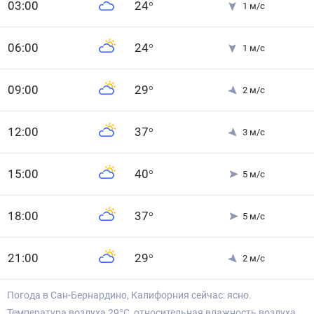
0
3
:00
24
°
1
м/с
0
6
:00
24
°
1
м/с
0
9
:00
29
°
2
м/с
12
:00
37
°
3
м/с
15
:00
40
°
5
м/с
18
:00
37
°
5
м/с
21
:00
29
°
2
м/с
Погода в Сан-Бернардино, Калифорния сейчас: ясно.
Температура воздуха 29°С, относительная влажность воздуха