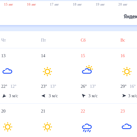
15 авг
16 авг
17 авг
18 авг
19 авг
20 авг
Чт
Пт
Сб
Вс
13
14
15
16
22
°
12
°
23
°
13
°
26
°
13
°
29
°
16
°
3
м/с
3
м/с
3
м/с
3
м/
20
21
22
23