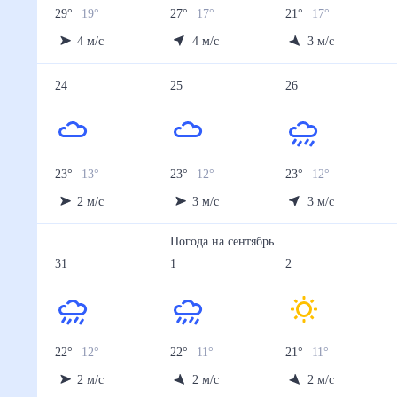
29
°
19
°
27
°
17
°
21
°
17
°
4
м/с
4
м/с
3
м/с
24
25
26
23
°
13
°
23
°
12
°
23
°
12
°
2
м/с
3
м/с
3
м/с
Погода на
сентябрь
31
1
2
22
°
12
°
22
°
11
°
21
°
11
°
2
м/с
2
м/с
2
м/с