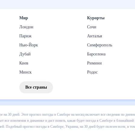
Мир
Курорты
Лондон
Сочи
Париж
Анталья
Нью-Йорк
Симферополь
Дубай
Барселона
Киев
Римини
Минск
Родос
Все страны
 погоды в Самборе на 30 дней. Этот прогноз погоды в Самборе на м
и осадков т.д. Хорошая визуализация прогноза покажет все изменени
ближайший месяц, к каким изменениям нужно быть готовым и как прав
, Украина, на 30 дней будет полезен всем, в том числе людям, чувс