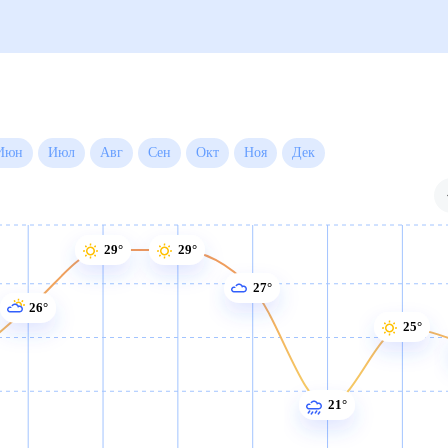
й
Июн
Июл
Авг
Сен
Окт
Ноя
Дек
29°
29°
27°
26°
25°
21°