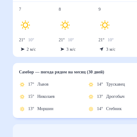
7
8
9
21
°
10
°
21
°
10
°
21
°
10
°
2
м/с
3
м/с
3
м/с
Самбор
— погода рядом
на месяц (30 дней)
17
°
Львов
14
°
Трускавец
15
°
Николаев
13
°
Дрогобыч
13
°
Моршин
14
°
Стебник