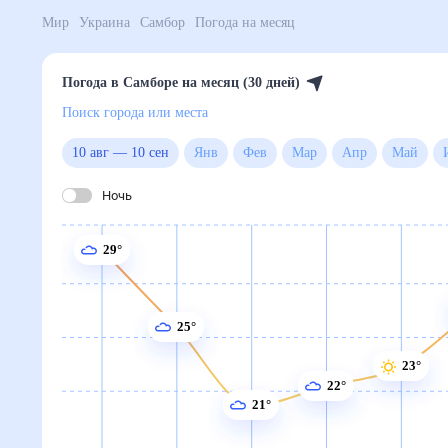
Мир
Украина
Самбор
Погода на месяц
Погода в Самборе на месяц (30 дней)
Поиск города или места
10 авг
—
10 сен
Янв
Фев
Мар
Апр
Ма
Ночь
29°
25°
23°
22°
21°