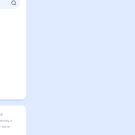
есяц
я в
ильно
твительным