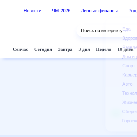
Новости
ЧМ-2026
Личные финансы
Ро
Еда
Поиск по интернету
Здор
Разв
Сейчас
Сегодня
Завтра
3 дня
Неделя
10 д
Дом 
Спор
Карь
Авто
Техн
Жизн
Сбер
Горо