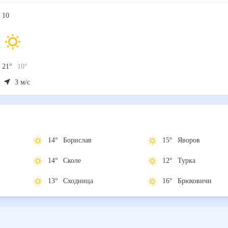
10
21
°
10
°
3
м/с
14
°
Борислав
15
°
Яворов
14
°
Сколе
12
°
Турка
13
°
Сходница
16
°
Брюховичи