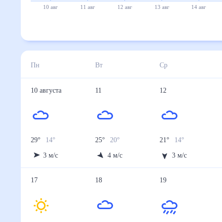
10 авг
11 авг
12 авг
13 авг
14 авг
Пн
Вт
Ср
10
августа
11
12
29
°
14
°
25
°
20
°
21
°
14
°
3
м/с
4
м/с
3
м/с
17
18
19