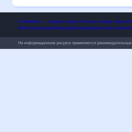
к погодным изменениям.
© Рамблер — главные новости России и мира, гороск
Мобильная версия
Реклама
Помощь
Вакансии
Условия
На информационном ресурсе применяются рекомендательн