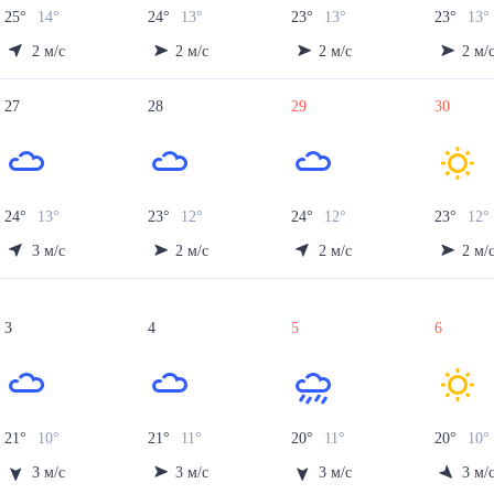
25
°
14
°
24
°
13
°
23
°
13
°
23
°
13
°
2
м/с
2
м/с
2
м/с
2
м/
27
28
29
30
24
°
13
°
23
°
12
°
24
°
12
°
23
°
12
°
3
м/с
2
м/с
2
м/с
2
м/
3
4
5
6
21
°
10
°
21
°
11
°
20
°
11
°
20
°
10
°
3
м/с
3
м/с
3
м/с
3
м/