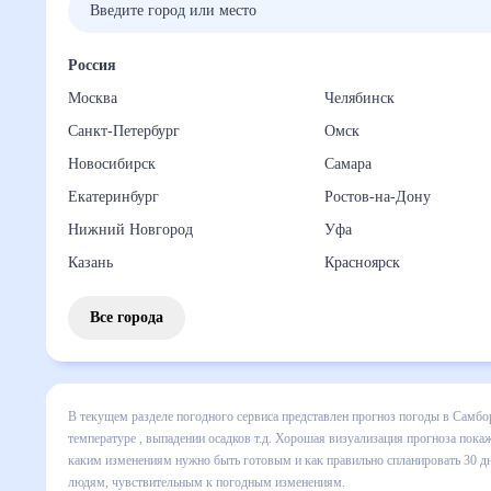
Россия
Москва
Челябинск
Санкт-Петербург
Омск
Новосибирск
Самара
Екатеринбург
Ростов-на-Дону
Нижний Новгород
Уфа
Казань
Красноярск
Все города
В текущем разделе погодного сервиса представлен прогноз
включает все сведения по дневной температуре , выпадени
динамике и даст понять, какая будет погода в Самборе в 
спланировать 30 дней. Подобный прогноз погоды в Самборе