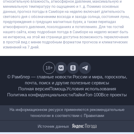
относительную влажность, атмосферное давление, максимальную и
минимальную температуру по ощущению и т. д. Помимо основных
данных, прогноз погоды в Самборе на неделю включает длительность
светового дня с обозначением восхода и захода солнца, состояния луны,
предупреждения о грядущих магнитных бурях, а также перепадах
атмосферного давления, похолоданиях и потеплениях. Для тех гостей
нашего сайта, кому подробная погода в Самборе на неделю может быть
не интересна, на этой же странице доступна возможность переключения
в простой вид с менее подробным форматом прогноза и климатических
изменений на 7 дней.
18
+
© Рамблер — главные новости России и мира,
гороскопы, почта, поиск и другие полезные сервисы
Полная версия
Помощь
Условия использования
Политика конфиденциальности
Лайки
Топ-100
Все проекты
На информационном ресурсе применяются
рекомендательные технологии в соответствии с
Правилами
Источник данных