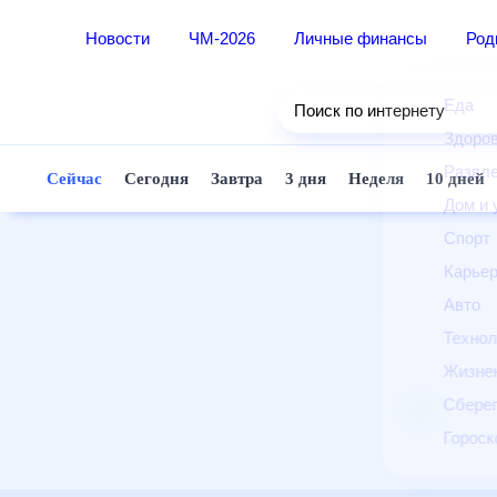
Новости
ЧМ-2026
Личные финансы
Ро
Еда
Поиск по интернету
Здор
Разв
Сейчас
Сегодня
Завтра
3 дня
Неделя
10 д
Дом 
Спор
Карь
Авто
Техн
Жизн
Сбер
Горо