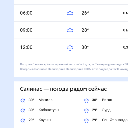
0
6
:00
26
°
0
0
9
:00
28
°
0
12
:00
30
°
0.3
Погода в Салинасе, Калифорния сейчас: слабый дождь. Температура воздуха 30°
Вечером в Салинасе, Калифорния, Калифорния, США, похолодает до 26°С, ожида
Салинас
— погода рядом
сейчас
30
°
Манила
30
°
Виган
30
°
Кабанатуан
29
°
Лурд
29
°
Кауаян
29
°
Сан-Фернандо