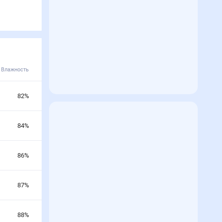
Влажность
82
%
84
%
86
%
87
%
88
%