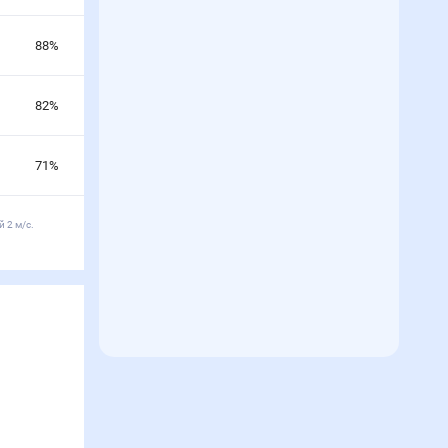
88
%
82
%
71
%
 2 м/с.