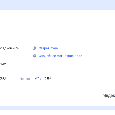
осадков
90
%
Старая луна
Спокойное магнитное поле
9 мм
26
°
25
°
Ночью