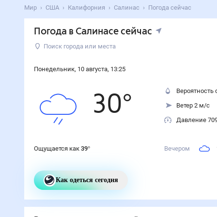
Мир
США
Калифорния
Салинас
Погода сейчас
Погода
в Салинасе
сейчас
Поиск города или места
Понедельник
,
10
августа
,
13
:
25
Вероятность 
30
°
Ветер 2 м/с
Давление 70
Ощущается как
39
°
Вечером
Как одеться сегодня