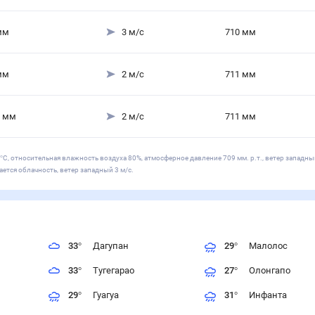
мм
3
м/с
710
мм
мм
2
м/с
711
мм
мм
2
м/с
711
мм
С, относительная влажность воздуха 80%, атмосферное давление 709 мм. р.т., ветер западный
ется облачность, ветер западный 3 м/с.
33
°
Дагупан
29
°
Малолос
33
°
Тугегарао
27
°
Олонгапо
29
°
Гуагуа
31
°
Инфанта