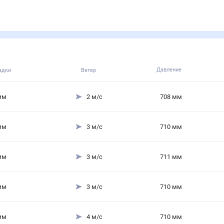
Давление
адки
Ветер
мм
2
м/с
708
мм
мм
3
м/с
710
мм
мм
3
м/с
711
мм
мм
3
м/с
710
мм
мм
4
м/с
710
мм