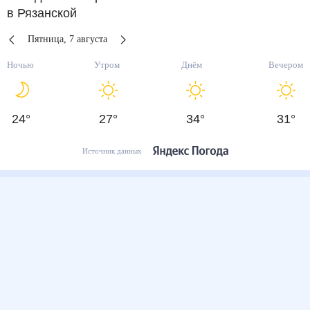
в Рязанской
Пятница
,
7
августа
Ночью
Утром
Днём
Вечером
24
°
27
°
34
°
31
°
Источник данных