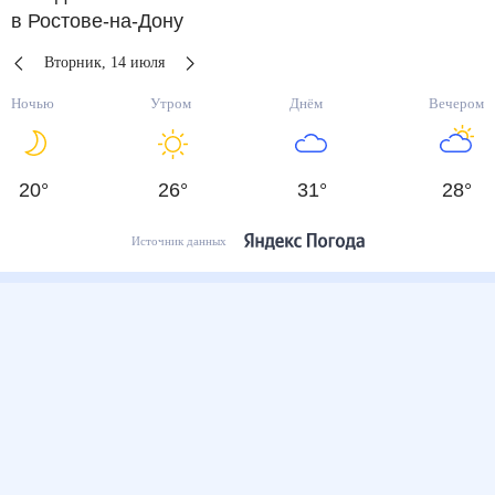
в Ростове-на-Дону
Вторник
,
14
июля
Ночью
Утром
Днём
Вечером
20
°
26
°
31
°
28
°
Источник данных