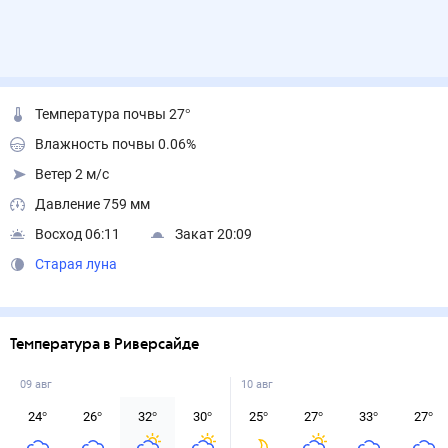
Температура почвы 27°
Влажность почвы 0.06%
Ветер 2 м/с
Давление 759 мм
Восход 06:11
Закат 20:09
Старая луна
Температура в Риверсайде
09 авг
10 авг
24
°
26
°
32
°
30
°
25
°
27
°
33
°
27
°