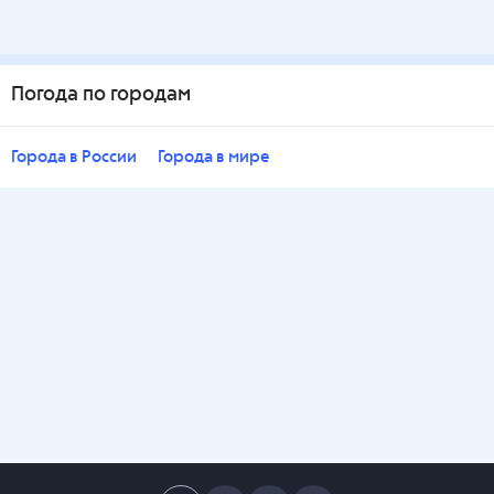
Погода по городам
Города в России
Города в мире