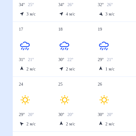
Осадки, мм
2.2
0
0
0.4
0.9
13 авг
14 авг
15 авг
16 авг
17 авг
Температура ночью, °C
25
24
24
21
21
Температура днём, °C
32
30
29
31
31
Влажность, %
59
63
56
73
72
Давление, мм
755
756
759
757
757
Ветер, м/с
3
4
3
1
2
Осадки, мм
1.1
1.8
0.6
3.8
2.5
18 авг
19 авг
20 авг
21 авг
22 авг
Температура ночью, °C
22
21
21
21
20
Температура днём, °C
30
29
29
30
29
Влажность, %
74
75
76
75
73
Давление, мм
756
756
757
757
757
Ветер, м/с
2
1
1
2
2
Осадки, мм
3.9
6.3
4.5
2.5
3.5
23 авг
24 авг
25 авг
26 авг
27 авг
Температура ночью, °C
20
20
20
20
21
Температура днём, °C
29
29
30
30
29
Влажность, %
71
70
71
72
74
Давление, мм
757
757
757
757
757
Ветер, м/с
1
2
2
2
2