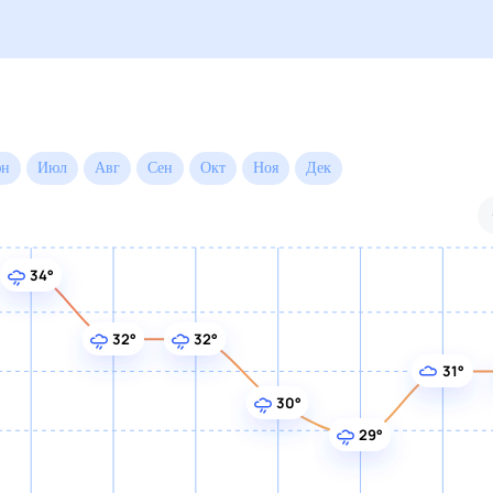
ые
Для садовода
30 дней)
32°
32°