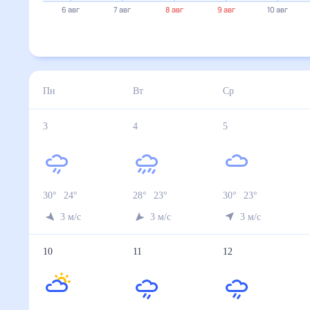
31°
6 авг
7 авг
8 авг
9 авг
10 авг
11 авг
3 авг
4 авг
5 авг
6 авг
7 авг
Температура ночью, °C
24
23
23
25
25
Температура днём, °C
30
28
30
31
32
Влажность, %
68
82
65
61
60
Давление, мм
751
756
758
759
758
Ветер, м/с
3
3
3
4
4
Осадки, мм
0.3
13.8
0
0
0
8 авг
9 авг
10 авг
11 авг
12 авг
Температура ночью, °C
25
24
25
26
26
Температура днём, °C
33
32
34
34
32
Влажность, %
59
57
47
53
58
Давление, мм
756
758
758
755
754
Ветер, м/с
4
3
3
4
3