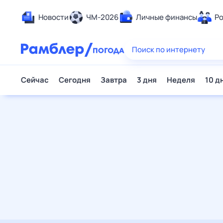
Новости
ЧМ-2026
Личные финансы
Родители и дети
Ещё
Еда
Здоровье
Развлечения и отдых
Дом и уют
Спорт
Карьера
Авто
Технологии и тренды
Жизненные ситуации
Сберегаем вместе
Гороскопы
Почта
Поиск
Погода
ТВ-программа
Помощь