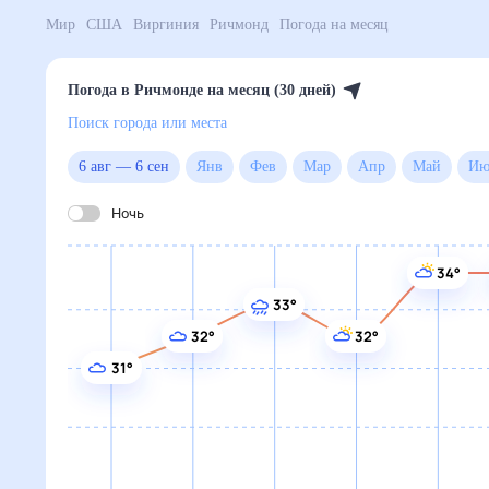
Поиск по интернету
Сейчас
Сегодня
Завтра
3 дня
Неделя
10 дней
14 дней
Месяц
Выходн
Мир
США
Виргиния
Ричмонд
Погода на месяц
Погода в Ричмонде на месяц (
Поиск города или места
6 авг
—
6 сен
янв
фев
мар
апр
май
июн
июл
авг
сен
окт
ноя
дек
Ночь
34°
34°
33°
32°
32°