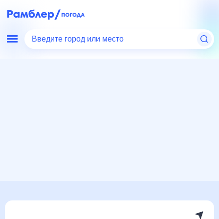
Введите город или место
Мир
США
Техас
Ричардсон
Погода на месяц
Погода на месяц (30 дней)