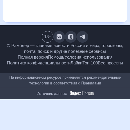
Техас в ближайший месяц, к каким изменениям нужно быть
готовым и как правильно спланировать 30 дней. Подобный
прогноз погоды в Ричардсоне, Техас, Техас, США, на 30 дней
будет полезен всем, в том числе людям, чувствительным к
погодным изменениям.
18
+
© Рамблер — главные новости России и мира,
гороскопы, почта, поиск и другие полезные сервисы
Полная версия
Помощь
Условия использования
Политика конфиденциальности
Лайки
Топ-100
Все проекты
На информационном ресурсе применяются
рекомендательные технологии в соответствии с
Правилами
Источник данных