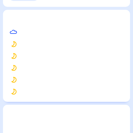
Ричардсон
— погода рядом
на месяц (30 дней)
29
°
Даллас
27
°
Хьюстон
16
°
Лас-Вегас(Нью-Мексико)
24
°
Сент-Луис
25
°
Новый Орлеан
22
°
Канзас-Сити
Погода по городам
Города в России