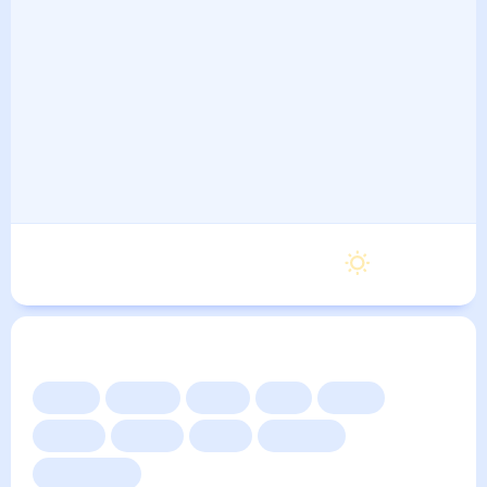
Понедельник
32
°
23
°
7 Сентября
Другие прогнозы
Сейчас
Сегодня
Завтра
3 дня
Неделя
10 дней
14 дней
Месяц
Выходные
Для садовода