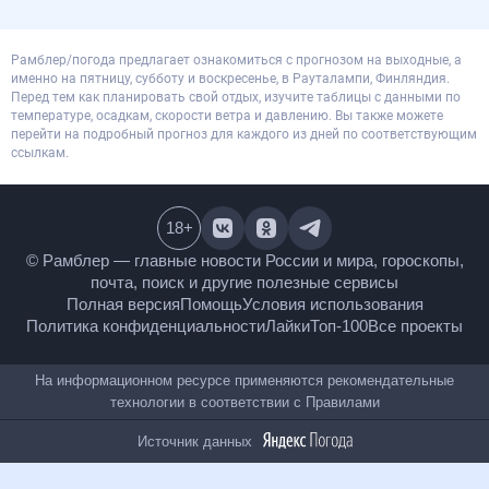
Рамблер/погода предлагает ознакомиться с прогнозом на выходные, а
именно на пятницу, субботу и воскресенье, в Рауталампи, Финляндия.
Перед тем как планировать свой отдых, изучите таблицы с данными по
температуре, осадкам, скорости ветра и давлению. Вы также можете
перейти на подробный прогноз для каждого из дней по соответствующим
ссылкам.
18
+
© Рамблер — главные новости России и мира,
гороскопы, почта, поиск и другие полезные сервисы
Полная версия
Помощь
Условия использования
Политика конфиденциальности
Лайки
Топ-100
Все проекты
На информационном ресурсе применяются
рекомендательные технологии в соответствии с
Правилами
Источник данных