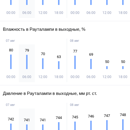
00:00
06:00
12:00
18:00
00:00
06:00
12:00
18:00
Влажность в Рауталампи в выходные, %
07 авг
08 авг
80
79
77
70
69
63
50
50
00:00
06:00
12:00
18:00
00:00
06:00
12:00
18:00
Давление в Рауталампи в выходные, мм рт. ст.
07 авг
08 авг
748
747
746
745
744
742
741
741