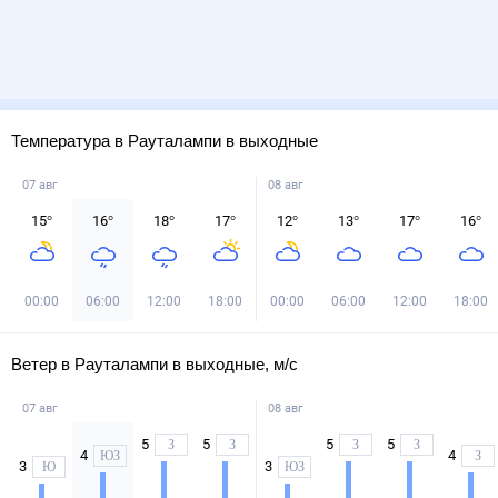
Температура в Рауталампи в выходные
07 авг
08 авг
15
°
16
°
18
°
17
°
12
°
13
°
17
°
16
°
00:00
06:00
12:00
18:00
00:00
06:00
12:00
18:00
Ветер в Рауталампи в выходные, м/с
07 авг
08 авг
5
5
5
5
З
З
З
З
4
4
ЮЗ
З
3
3
Ю
ЮЗ