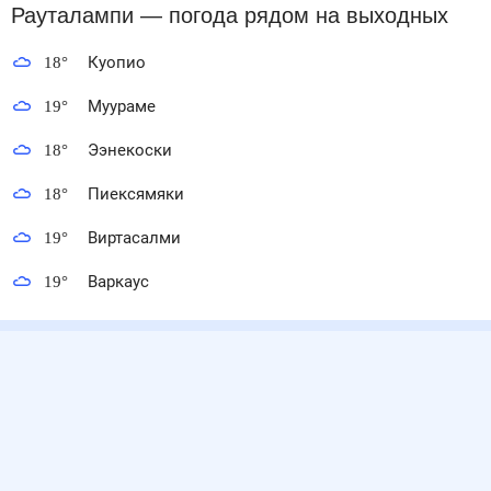
Рауталампи
— погода рядом
на выходных
18
°
Куопио
19
°
Муураме
18
°
Ээнекоски
18
°
Пиексямяки
19
°
Виртасалми
19
°
Варкаус