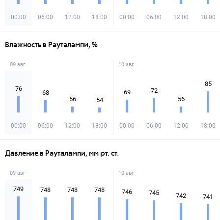
00:00
06:00
12:00
18:00
00:00
06:00
12:00
18:00
Влажность в Рауталампи, %
09 авг
10 авг
85
76
72
69
68
56
56
54
00:00
06:00
12:00
18:00
00:00
06:00
12:00
18:00
Давление в Рауталампи, мм рт. ст.
09 авг
10 авг
749
748
748
748
746
745
742
741