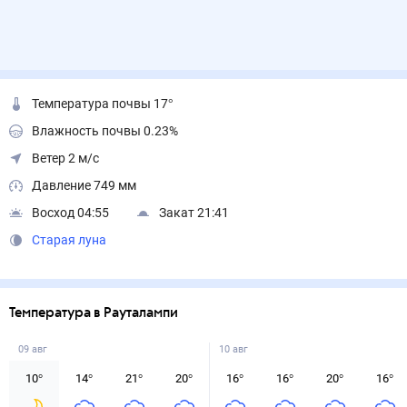
Температура почвы 17°
Влажность почвы 0.23%
Ветер 2 м/с
Давление 749 мм
Восход 04:55
Закат 21:41
Старая луна
Температура в Рауталампи
09 авг
10 авг
10
°
14
°
21
°
20
°
16
°
16
°
20
°
16
°