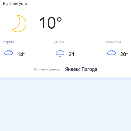
вс, 9 августа
10
°
Утром
Днём
Вечером
14
°
21
°
20
°
Источник данных