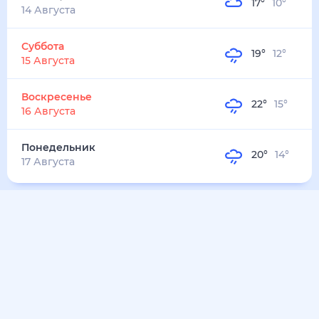
23
°
17
°
3
м/с
понедельник
10 августа