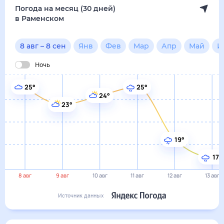
19°
17°
8 авг
9 авг
10 авг
11 авг
12 авг
13 авг
Источник данных
сегодня
8 августа