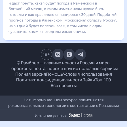
22
°
15
°
3
м/с
понедельник
17 августа