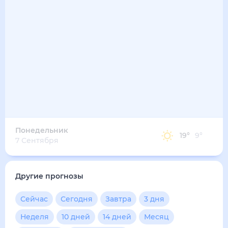
17
°
10
°