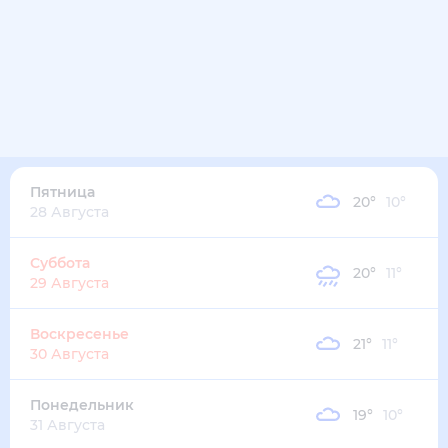
19
°
16
°
5
м/с
четверг
13 августа