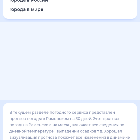
19
°
12
°
3
м/с
воскресенье
16 августа