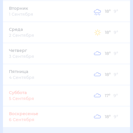
17
°
12
°
4
м/с
пятница
14 августа