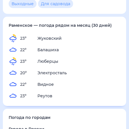
4
м/с
суббота
15 августа