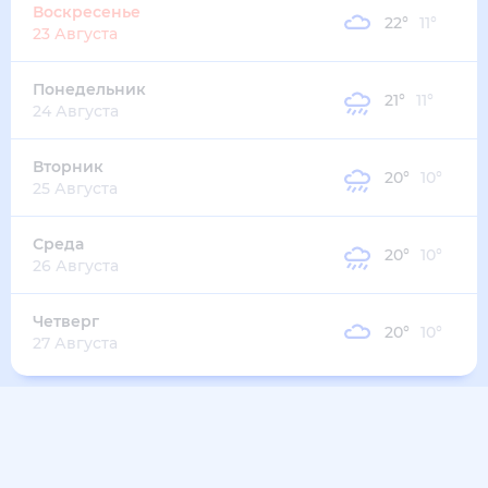
25
°
15
°
5
м/с
среда
12 августа