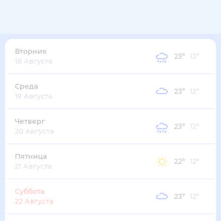
24
°
11
°
2
м/с
вторник
11 августа