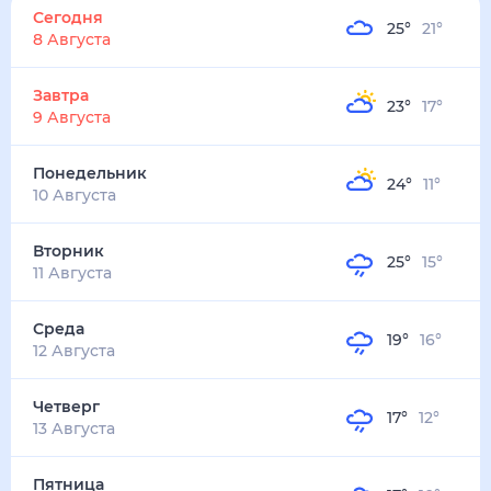
25
°
21
°
2
м/с
завтра
9 августа