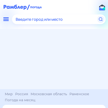
Введите город или место
Мир
Россия
Московская область
Раменское
Погода на месяц
Погода на месяц (30 дней)
в Раменском
8 авг
–
8 сен
янв
фев
мар
апр
май
июн
июл
авг
сен
окт
ноя
дек
Ночь
25°
25°
24°
23°