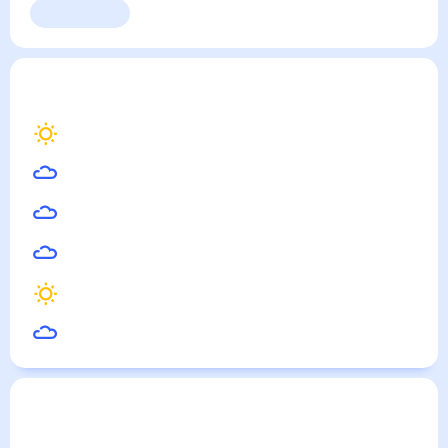
Выходные
Для садовода
Дзержинский
— погода рядом
на месяц (30 дней)
25
°
Москва
24
°
Подольск
24
°
Раменское
23
°
Жуковский
24
°
Балашиха
24
°
Домодедово
Погода по городам