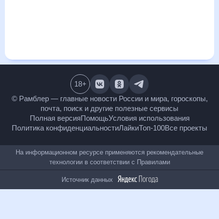
визуализация прогноза покажет все изменения в динамике
и даст понять, какая будет погода в Дзержинском,
Московская область в ближайший месяц, к каким
изменениям нужно быть готовым и как правильно
спланировать 30 дней. Подобный прогноз погоды в
Дзержинском, Московская область, Московская область,
Россия, на 30 дней будет полезен всем, в том числе людям,
чувствительным к погодным изменениям.
18
+
© Рамблер — главные новости России и мира,
гороскопы, почта, поиск и другие полезные сервисы
Полная версия
Помощь
Условия использования
Политика конфиденциальности
Лайки
Топ-100
Все проекты
На информационном ресурсе применяются
рекомендательные технологии в соответствии с
Правилами
Источник данных