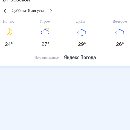
Суббота
,
8
августа
Ночью
Утром
Днём
Вечером
24
°
27
°
29
°
26
°
Источник данных