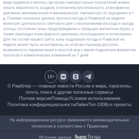
виде графиков и иконок, где кроме температурных показателей можно
узнать вероятность осадков, относительную влажность, атмосферное
давление, максимальную и минимальную температуру по ощущению и т.
д. Помимо основных данных, прогноз погоды в Раевской на неделю
включает длительность светового дня с обозначением восхода и захода
солнца, состояния луны, предупреждения о грядущих магнитных бурях, а
также перепадах атмосферного давления, похолоданиях и потеплениях.
Для тех гостей нашего сайта, кому подробная погода в Раевской на
неделю может быть не интересна, на этой же странице доступна
возможность переключения в простой вид с менее подробным форматом
прогноза и климатических изменений на 7 дней.
18
+
© Рамблер — главные новости России и мира,
гороскопы, почта, поиск и другие полезные сервисы
Полная версия
Помощь
Условия использования
Политика конфиденциальности
Лайки
Топ-100
Все проекты
На информационном ресурсе применяются
рекомендательные технологии в соответствии с
Правилами