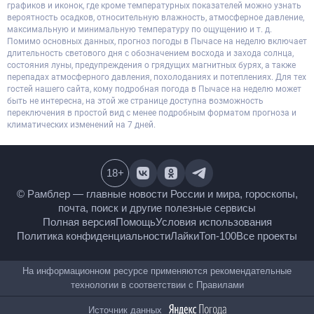
графиков и иконок, где кроме температурных показателей можно узнать
вероятность осадков, относительную влажность, атмосферное давление,
максимальную и минимальную температуру по ощущению и т. д.
Помимо основных данных, прогноз погоды в Пычасе на неделю включает
длительность светового дня с обозначением восхода и захода солнца,
состояния луны, предупреждения о грядущих магнитных бурях, а также
перепадах атмосферного давления, похолоданиях и потеплениях. Для тех
гостей нашего сайта, кому подробная погода в Пычасе на неделю может
быть не интересна, на этой же странице доступна возможность
переключения в простой вид с менее подробным форматом прогноза и
климатических изменений на 7 дней.
18
+
© Рамблер — главные новости России и мира,
гороскопы, почта, поиск и другие полезные сервисы
Полная версия
Помощь
Условия использования
Политика конфиденциальности
Лайки
Топ-100
Все проекты
На информационном ресурсе применяются
рекомендательные технологии в соответствии с
Правилами