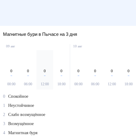
Магнитные бури в Пычасе на 3 дня
09 авг
10 авг
0
0
0
0
0
0
0
0
00:00
06:00
12:00
18:00
00:00
06:00
12:00
18:00
0
Спокойное
1
Неустойчивое
2
Слабо возмущённое
3
Возмущённое
4
Магнитная буря