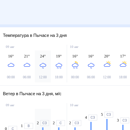
Температура в Пычасе на 3 дня
09 авг
10 авг
16
°
21
°
24
°
19
°
16
°
16
°
20
°
17
°
00:00
06:00
12:00
18:00
00:00
06:00
12:00
18:00
Ветер в Пычасе на 3 дня, м/с
09 авг
10 авг
5
СЗ
4
СЗ
3
СЗ
2
2
2
СЗ
С
СЗ
1
В
0
С