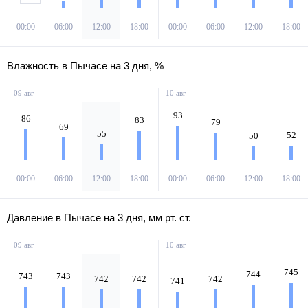
00:00
06:00
12:00
18:00
00:00
06:00
12:00
18:00
Влажность в Пычасе на 3 дня, %
09 авг
10 авг
93
86
83
79
69
55
52
50
00:00
06:00
12:00
18:00
00:00
06:00
12:00
18:00
Давление в Пычасе на 3 дня, мм рт. ст.
09 авг
10 авг
745
744
743
743
742
742
742
741