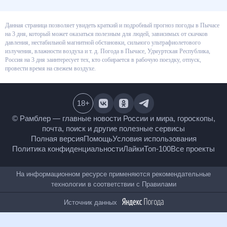
Данная страница позволяет увидеть краткий и подробный прогноз
погоды в Пычасе на 3 дня, который может оказаться полезным для
людей, зависимых от скачков давления, нестабильной магнитной
обстановки, сильного ультрафиолетового излучения, влажности воздуха
и т. д. Погода в Пычасе, Удмуртская Республика, Россия на 3 дня
заинтересует тех, кто собирается в рабочую поездку, отпуск, провести
время на свежем воздухе.
18
+
© Рамблер — главные новости России и мира,
гороскопы, почта, поиск и другие полезные сервисы
Полная версия
Помощь
Условия использования
Политика конфиденциальности
Лайки
Топ-100
Все проекты
На информационном ресурсе применяются
рекомендательные технологии в соответствии с
Правилами
Источник данных