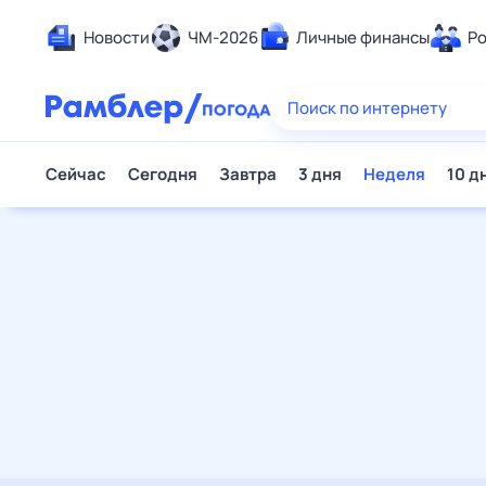
Новости
ЧМ-2026
Личные финансы
Родители и дети
Ещё
Еда
Здоровье
Развлечения и отдых
Дом и уют
Спорт
Карьера
Авто
Технологии и тренды
Жизненные ситуации
Сберегаем вместе
Гороскопы
Почта
Поиск
Погода
ТВ-программа
Помощь