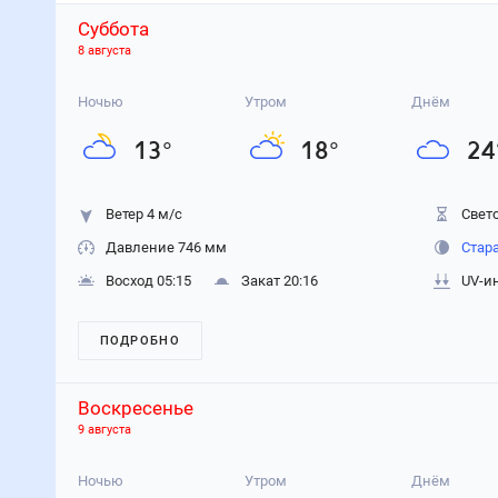
6 авг
7 авг
8 авг
9
Ночью
Днём
Ночью
Днём
Ночью
Днём
Ноч
Температура, °C
23
33
22
25
13
24
12
Влажность, %
75
44
84
51
77
42
78
Давление, мм
741
741
743
744
745
746
747
Ветер, м/с
1
4
3
4
2
4
2
Осадки, мм
0
0.2
9.4
0
0
0
0
10 авг
11 авг
12 авг
Ночью
Днём
Ночью
Днём
Ночью
Днём
Температура, °C
15
31
18
24
13
24
Влажность, %
76
38
75
43
79
36
Давление, мм
746
743
742
747
749
750
Ветер, м/с
1
3
2
4
1
2
Осадки, мм
0
0
0
0
0
0