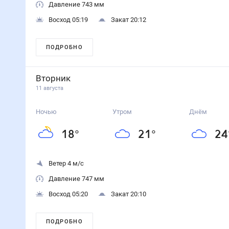
27
°
Днём
33
°
Вечером
27
°
Вероятность осадков
Осадки
30
%
Ветер 4 м/с
Давление 741 мм
Восход 05:12
Закат 20:19
Световой день 15 ч 7 мин
Последняя четверть
UV-индекс 7
Спокойное магнитное поле
ПОДРОБНО
завтра
7 августа
Ночью
22
°