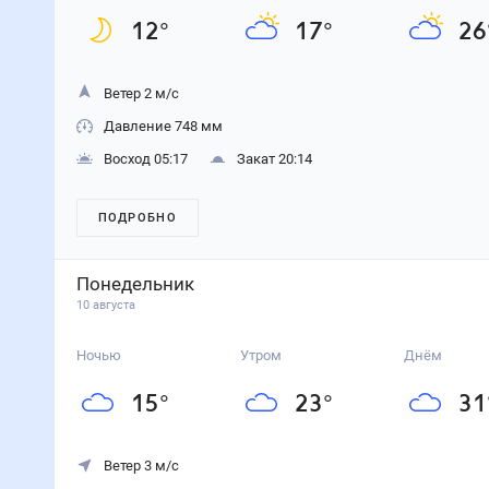
Пшедбуж
— погода рядом
на неделю
31
°
Варшава
29
°
Вроцлав
32
°
Краков
28
°
Закопане
32
°
Катовице
35
°
Жешув
28
°
Лодзь
32
°
Высокие Татры
32
°
Татранска Ломница
30
°
Плоцк
34
°
Люблин
32
°
Острава
сегодня
6 августа
Ночью
23
°
Утром