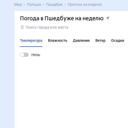
Поиск по интернету
Сейчас
Сегодня
Завтра
3 дня
Неделя
10 дней
14 дней
Месяц
Выходн
Мир
Польша
Пшедбуж
Прогноз на неделю
Погода в Пшедбуже на неделю