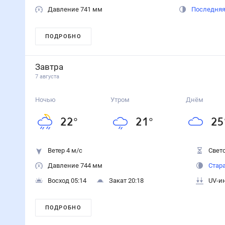
Подробный прогноз
Поиск города или места
Температура
Влажность
Давление
Ветер
Осадки
Ночь