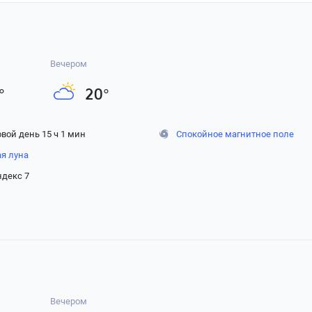
 авг
ью
Днём
26
37
748
2
0