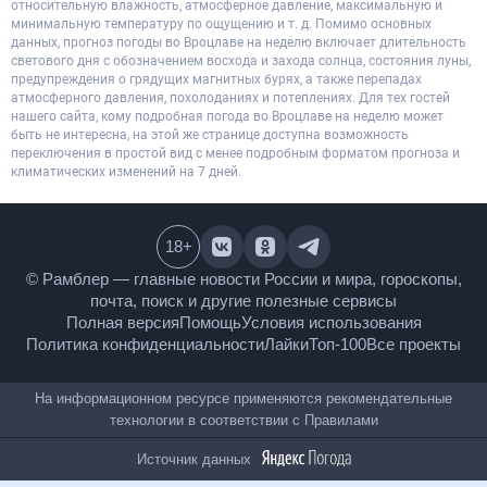
относительную влажность, атмосферное давление, максимальную и
минимальную температуру по ощущению и т. д. Помимо основных
данных, прогноз погоды во Вроцлаве на неделю включает длительность
светового дня с обозначением восхода и захода солнца, состояния луны,
предупреждения о грядущих магнитных бурях, а также перепадах
атмосферного давления, похолоданиях и потеплениях. Для тех гостей
нашего сайта, кому подробная погода во Вроцлаве на неделю может
быть не интересна, на этой же странице доступна возможность
переключения в простой вид с менее подробным форматом прогноза и
климатических изменений на 7 дней.
18
+
© Рамблер — главные новости России и мира,
гороскопы, почта, поиск и другие полезные сервисы
Полная версия
Помощь
Условия использования
Политика конфиденциальности
Лайки
Топ-100
Все проекты
На информационном ресурсе применяются
рекомендательные технологии в соответствии с
Правилами
Источник данных