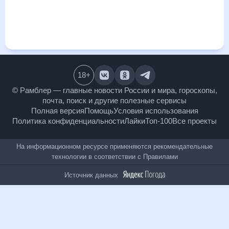
визуализация прогноза покажет все изменения в динамике
и даст понять, какая будет погода в Покровском, Ростовская
область в ближайший месяц, к каким изменениям нужно
быть готовым и как правильно спланировать 30 дней.
Подобный прогноз погоды в Покровском, Ростовская
область, Ростовская область, Россия, на 30 дней будет
полезен всем, в том числе людям, чувствительным к
погодным изменениям.
18
+
© Рамблер — главные новости России и мира,
гороскопы, почта, поиск и другие полезные сервисы
Полная версия
Помощь
Условия использования
Политика конфиденциальности
Лайки
Топ-100
Все проекты
На информационном ресурсе применяются
рекомендательные технологии в соответствии с
Правилами
Источник данных