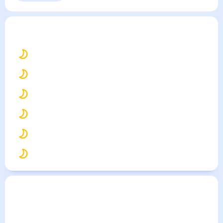
Выходные
Для садовода
Покровское
— погода рядом
на месяц (30 дней)
26
°
Ростов-на-Дону
27
°
Таганрог
25
°
Азов
26
°
Батайск
23
°
Торез
23
°
Шахтерск
Погода по городам