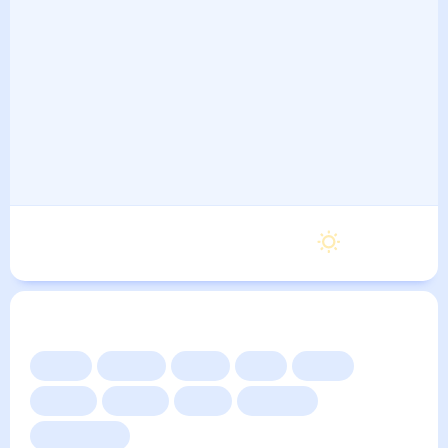
Понедельник
24
°
12
°
7 Сентября
Другие прогнозы
Сейчас
Сегодня
Завтра
3 дня
Неделя
10 дней
14 дней
Месяц