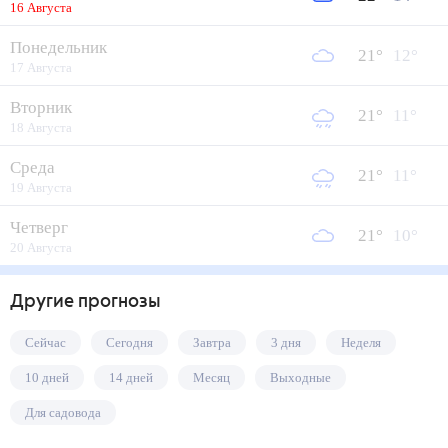
16 Августа
Понедельник
21
°
12
°
17 Августа
Вторник
21
°
11
°
18 Августа
Среда
21
°
11
°
19 Августа
Четверг
21
°
10
°
20 Августа
Другие прогнозы
Сейчас
Сегодня
Завтра
3 дня
Неделя
10 дней
14 дней
Месяц
Выходные
Для садовода