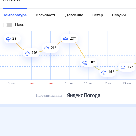
Температура
Влажность
Давление
Ветер
Осадки
Ночь
23°
23°
21°
20°
18°
17°
16°
7 авг
8 авг
9 авг
10 авг
11 авг
12 авг
13 авг
Источник данных