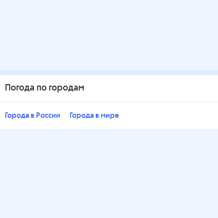
Погода по городам
Города в России
Города в мире