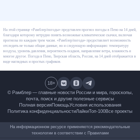
На этой странице «Рамблер/погоды» представлен прогноз погоды в Пено
на 14 дней, благодаря которому нетрудно понять возможные
климатические скачки, включая прогнозы по каждым трем часам.
«Рамблер/погода» предоставляет возможность отследить не только
общие данные, но и следующую информацию: температуру воздуха,
уровень давления, вероятность осадков, направление ветра, влажность и
многое другое. Погода в Пено, Тверская область, Россия, на 14 дней
отображается в виде наглядных и простых графиков.
18
+
© Рамблер — главные новости России и мира,
гороскопы, почта, поиск и другие полезные сервисы
Полная версия
Помощь
Условия использования
Политика конфиденциальности
Лайки
Топ-100
Все проекты
На информационном ресурсе применяются