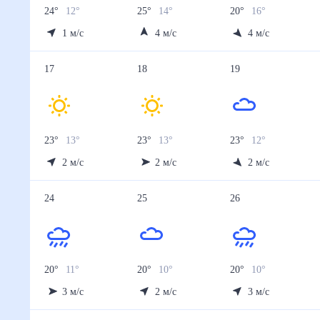
24
°
12
°
25
°
14
°
20
°
16
°
1
м/с
4
м/с
4
м/с
17
18
19
23
°
13
°
23
°
13
°
23
°
12
°
2
м/с
2
м/с
2
м/с
24
25
26
20
°
11
°
20
°
10
°
20
°
10
°
3
м/с
2
м/с
3
м/с