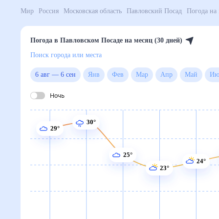
Мир
Россия
Московская область
Павловский Поса
Погода в Павловском Посаде на месяц (30 дней)
Поиск города или места
6 авг
—
6 сен
Янв
Фев
Мар
Апр
Май
Ночь
30°
29°
25°
24°
23°