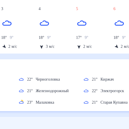
3
4
5
6
18
°
9
°
18
°
9
°
17
°
9
°
18
°
9
°
2
м/с
3
м/с
2
м/с
2
м/
ней)
во
22
°
Черноголовка
21
°
Киржач
ь
21
°
Железнодорожный
22
°
Электрогорс
23
°
Малаховка
21
°
Старая Купа