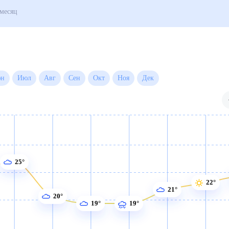
д
Погода на месяц
Июн
Июл
Авг
Сен
Окт
Ноя
Дек
25°
22°
21°
20°
19°
19°