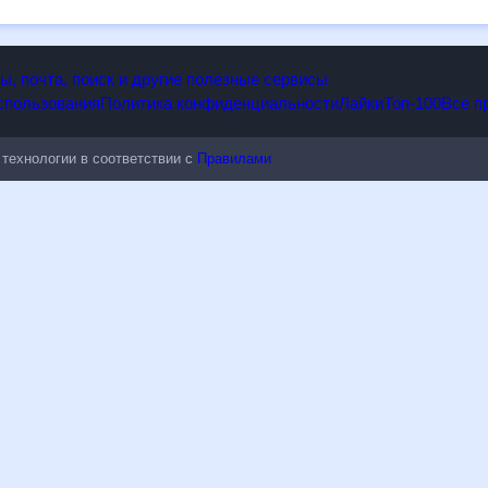
к погодным изменениям.
опы, почта, поиск и другие полезные сервисы
 использования
Политика конфиденциальности
Лайки
Топ-100
ые технологии в соответствии с
Правилами