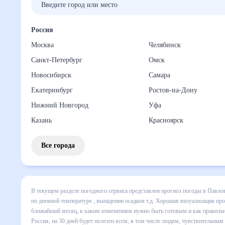
Россия
Москва
Челябинск
Санкт-Петербург
Омск
Новосибирск
Самара
Екатеринбург
Ростов-на-Дону
Нижний Новгород
Уфа
Казань
Красноярск
Все города
В текущем разделе погодного сервиса представлен прогно
Посаде на месяц включает все сведения по дневной темпер
изменения в динамике и даст понять, какая будет погода 
готовым и как правильно спланировать 30 дней. Подобный 