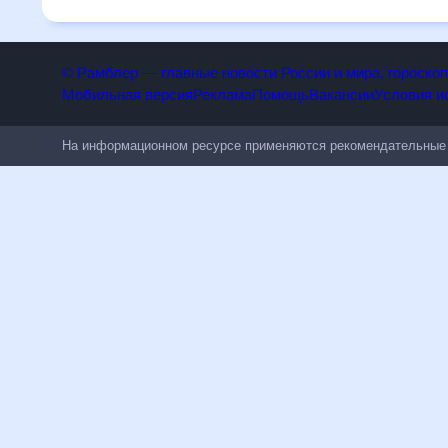
будет полезен всем, в том числе людям, чувствительным 
© Рамблер — главные новости России и мира, гороск
Мобильная версия
Реклама
Помощь
Вакансии
Условия
На информационном ресурсе применяются рекомендательн