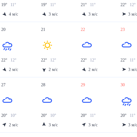
19
°
11
°
19
°
11
°
21
°
11
°
22
°
12
°
4
м/с
3
м/с
3
м/с
3
м/
20
21
22
23
22
°
12
°
22
°
12
°
22
°
12
°
22
°
11
°
2
м/с
2
м/с
2
м/с
3
м/
27
28
29
30
20
°
10
°
20
°
10
°
20
°
11
°
20
°
11
°
2
м/с
3
м/с
3
м/с
3
м/