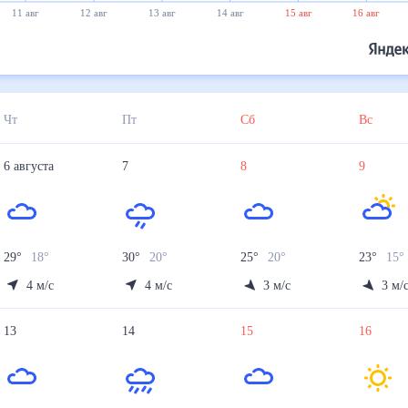
11 авг
12 авг
13 авг
14 авг
15 авг
16 авг
Чт
Пт
Сб
Вс
6
августа
7
8
9
29
°
18
°
30
°
20
°
25
°
20
°
23
°
15
°
4
м/с
4
м/с
3
м/с
3
м/
13
14
15
16