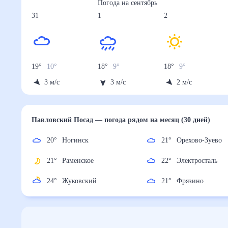
Погода на
сентябрь
31
1
2
19
°
10
°
18
°
9
°
18
°
9
°
3
м/с
3
м/с
2
м/с
Павловский Посад
— погода рядом
на месяц (30 д
20
°
Ногинск
21
°
Орехово-Зуе
21
°
Раменское
22
°
Электростал
24
°
Жуковский
21
°
Фрязино