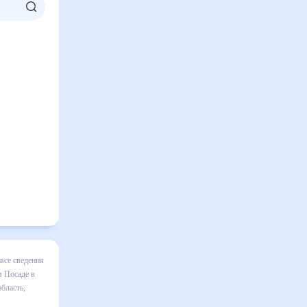
авловском
жет все
быть
а 30 дней