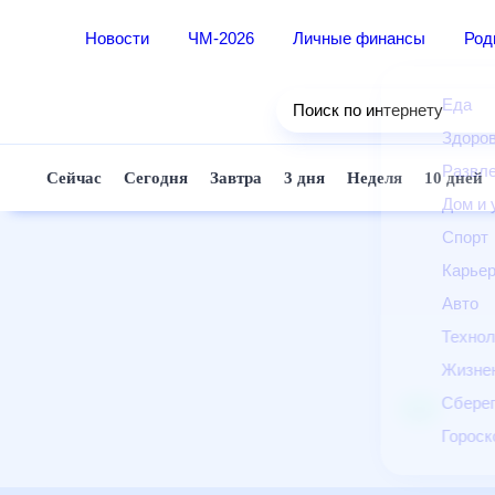
Новости
ЧМ-2026
Личные финансы
Ро
Еда
Поиск по интернету
Здор
Разв
Сейчас
Сегодня
Завтра
3 дня
Неделя
10 д
Дом 
Спор
Карь
Авто
Техн
Жизн
Сбер
Горо