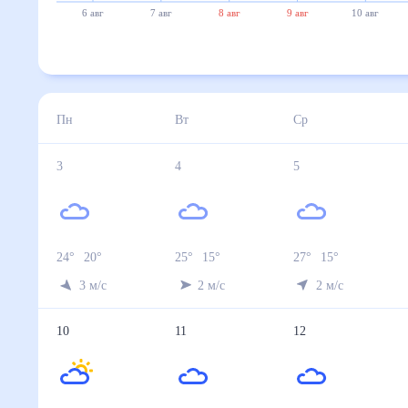
6 авг
7 авг
8 авг
9 авг
10 авг
Пн
Вт
Ср
3
4
5
24
°
20
°
25
°
15
°
27
°
15
°
3
м/с
2
м/с
2
м/с
10
11
12