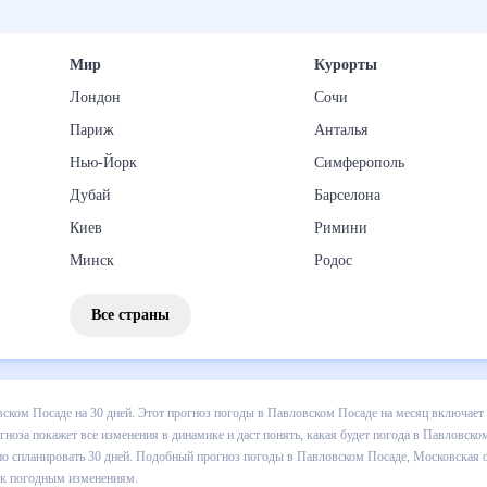
Мир
Курорты
Лондон
Сочи
Париж
Анталья
Нью-Йорк
Симферополь
Дубай
Барселона
Киев
Римини
Минск
Родос
Все страны
з погоды в Павловском Посаде на 30 дней. Этот прогноз погоды в П
атуре , выпадении осадков т.д. Хорошая визуализация прогноза пока
в Павловском Посаде в ближайший месяц, к каким изменениям нужно 
прогноз погоды в Павловском Посаде, Московская область, Россия, н