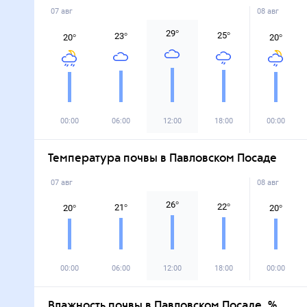
07 авг
08 авг
29
°
25
°
23
°
20
°
20
°
00:00
06:00
12:00
18:00
00:00
Температура почвы в Павловском Посаде
07 авг
08 авг
26
°
22
°
21
°
20
°
20
°
00:00
06:00
12:00
18:00
00:00
Влажность почвы в Павловском Посаде, %