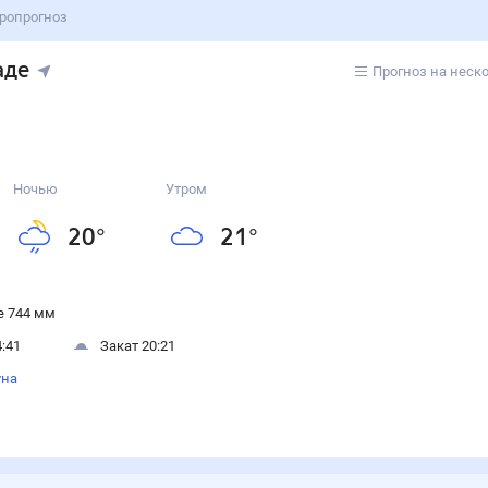
ропрогноз
аде
Прогноз на неск
Ночью
Утром
20
°
21
°
 744 мм
:41
Закат 20:21
уна