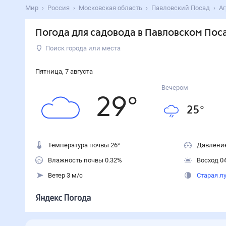
Мир
Россия
Московская область
Павловский Посад
Аг
Погода для садовода в Павловском Пос
Поиск города или места
Пятница
,
7
августа
Вечером
29
°
25
°
Температура почвы 26°
Давление
Влажность почвы 0.32%
Восход 04
Ветер 3 м/с
Старая л