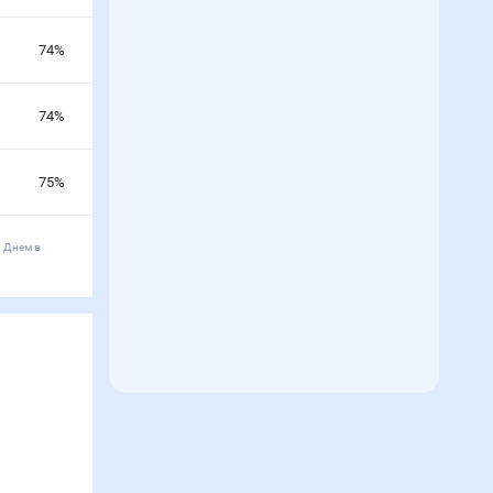
74
%
74
%
75
%
. Днем в