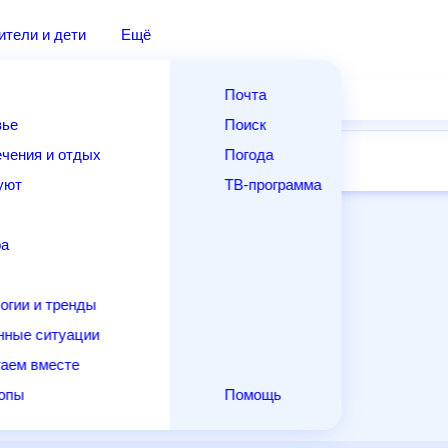
дители и дети
Ещё
Почта
овье
Поиск
лечения и отдых
Погода
ней
14 дней
Месяц
Выходные
Для садовода
и уют
ТВ-программа
т
ера
ологии и тренды
енные ситуации
егаем вместе
скопы
Помощь