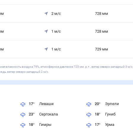
мм
2
м/с
728
мм
мм
1
м/с
728
мм
мм
1
м/с
729
мм
ная влажность воздуха 79%, атмосферное давление 725 мм. р.т., ветер северо-западный 3 м/с
ождь, ветер северо-западный 2 м/с.
17
°
Леваши
20
°
Эрпели
23
°
Сергокала
18
°
Гуниб
18
°
Гимры
17
°
Урма