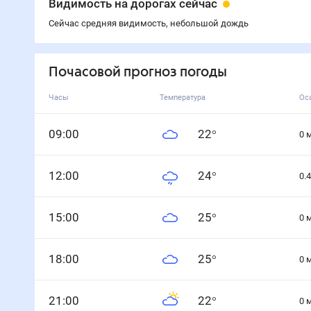
Видимость на дорогах сейчас
Сейчас средняя видимость, небольшой дождь
Почасовой прогноз погоды
Часы
Температура
Ос
0
9
:00
22
°
0
12
:00
24
°
0.4
15
:00
25
°
0
18
:00
25
°
0
21
:00
22
°
0