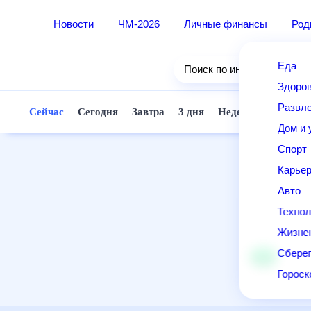
Новости
ЧМ-2026
Личные финансы
Ро
Еда
Поиск по интернету
Здор
Разв
Сейчас
Сегодня
Завтра
3 дня
Неделя
10 д
Дом 
Спор
Карь
Авто
Техн
Жизн
Сбер
Горо