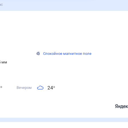
ас
Спокойное магнитное поле
5 мм
5
°
24
°
Вечером