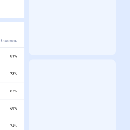
Влажность
81
%
73
%
67
%
69
%
74
%