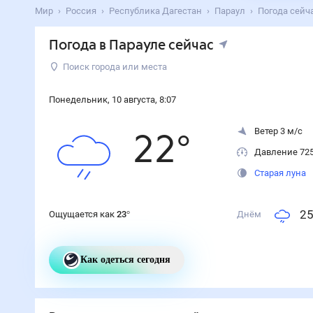
Мир
Россия
Республика Дагестан
Параул
Погода сейч
Погода
в Парауле
сейчас
Поиск города или места
Понедельник
,
10
августа
,
8
:
0
7
Ветер 3 м/с
22
°
Давление 72
Старая луна
2
Ощущается как
23
°
Днём
Как одеться сегодня