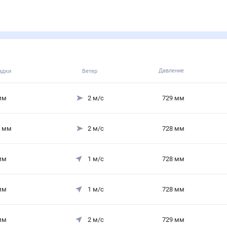
Давление
адки
Ветер
мм
2
м/с
729
мм
мм
2
м/с
728
мм
мм
1
м/с
728
мм
мм
1
м/с
728
мм
мм
2
м/с
729
мм