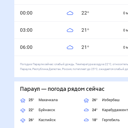
0
0
:00
22
°
0
0
3
:00
21
°
0
0
6
:00
21
°
0
Погода в Парауле сейчас: слабый дождь. Температура воздуха 22°С, относитель
Парауле, Республика Дагестан, Россия, потеплеет до 25°С, ожидается слабый д
Параул
— погода рядом
сейчас
25
°
Махачкала
26
°
Избербаш
22
°
Буйнакск
24
°
Карабудахкент
26
°
Каспийск
18
°
Гергебиль