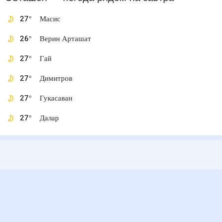
27
°
Масис
26
°
Верин Арташат
27
°
Гай
27
°
Димитров
27
°
Гукасаван
27
°
Далар