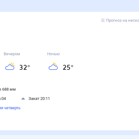
Прогноз на неск
Вечером
Ночью
32
°
25
°
 688 мм
:04
Закат 20:11
я четверть