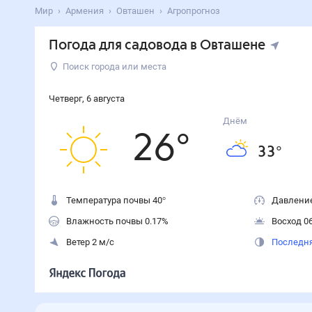
Мир
Армения
Овташен
Агропрогноз
Погода для садовода в Овташене
Поиск города или места
Четверг
,
6
августа
Днём
26
°
33
°
Температура почвы 40°
Давление
Влажность почвы 0.17%
Восход 06
Ветер 2 м/с
Последня