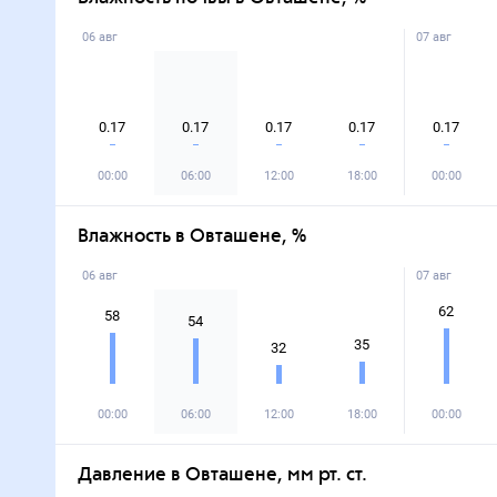
06 авг
07 авг
0.17
0.17
0.17
0.17
0.17
00:00
06:00
12:00
18:00
00:00
Влажность в Овташене, %
06 авг
07 авг
62
58
54
35
32
00:00
06:00
12:00
18:00
00:00
Давление в Овташене, мм рт. ст.