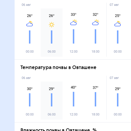
06 авг
07 авг
33
°
32
°
26
°
26
°
25
°
00:00
06:00
12:00
18:00
00:00
Температура почвы в Овташене
06 авг
07 авг
40
°
37
°
30
°
29
°
29
°
00:00
06:00
12:00
18:00
00:00
Влажность почвы в Овташене, %