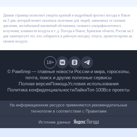
Данная страница позволяет увидеть краткий и подробный прогноз
погоды в Навле на 3 дня, который может оказаться полезным для людей,
зависимых от скачков давления, нестабильной магнитной обстановки,
сильного ультрафиолетового излучения, влажности воздуха и т. д.
Погода в Навле, Брянская область, Россия на 3 дня заинтересует тех, кто
собирается в рабочую поездку, отпуск, провести время на свежем
воздухе.
18
+
© Рамблер — главные новости России и мира,
гороскопы, почта, поиск и другие полезные сервисы
Полная версия
Помощь
Условия использования
Политика конфиденциальности
Лайки
Топ-100
Все проекты
На информационном ресурсе применяются
рекомендательные технологии в соответствии с
Правилами
Источник данных