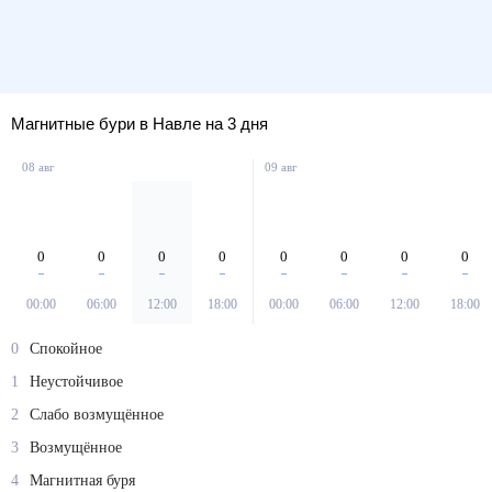
Магнитные бури в Навле на 3 дня
08 авг
09 авг
0
0
0
0
0
0
0
0
00:00
06:00
12:00
18:00
00:00
06:00
12:00
18:00
0
Спокойное
1
Неустойчивое
2
Слабо возмущённое
3
Возмущённое
4
Магнитная буря