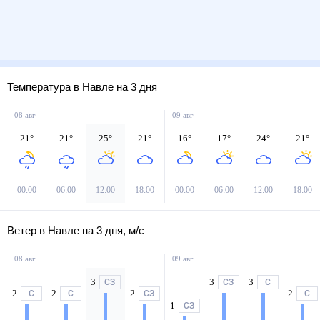
Температура в Навле на 3 дня
08 авг
09 авг
21
°
21
°
25
°
21
°
16
°
17
°
24
°
21
°
00:00
06:00
12:00
18:00
00:00
06:00
12:00
18:00
Ветер в Навле на 3 дня, м/с
08 авг
09 авг
3
3
3
СЗ
СЗ
С
2
2
2
2
С
С
СЗ
С
1
СЗ