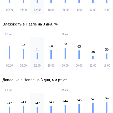
00:00
06:00
12:00
18:00
00:00
06:00
12:00
18:00
Влажность в Навле на 3 дня, %
08 авг
09 авг
86
78
73
66
65
51
50
38
00:00
06:00
12:00
18:00
00:00
06:00
12:00
18:00
Давление в Навле на 3 дня, мм рт. ст.
08 авг
09 авг
747
746
745
744
743
743
742
742