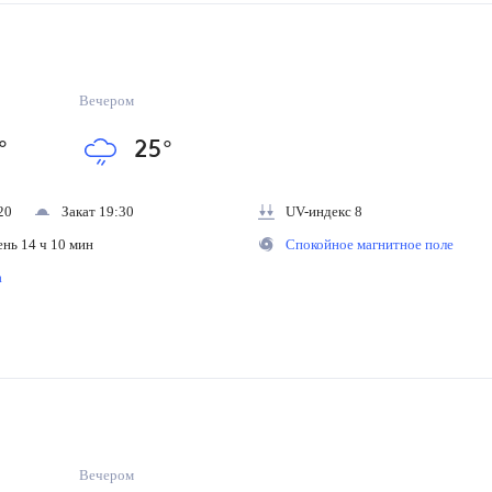
Вечером
°
25
°
20
Закат 19:30
UV-индекс 8
ень 14 ч 10 мин
Спокойное магнитное поле
на
Вечером