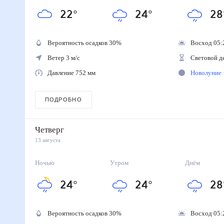
22
°
24
°
28
Вероятность осадков
30
%
Восход 05:
Ветер 3 м/с
Световой д
Давление 752 мм
Новолуние
ПОДРОБНО
Четверг
13 августа
Ночью
Утром
Днём
24
°
24
°
28
Вероятность осадков
30
%
Восход 05: