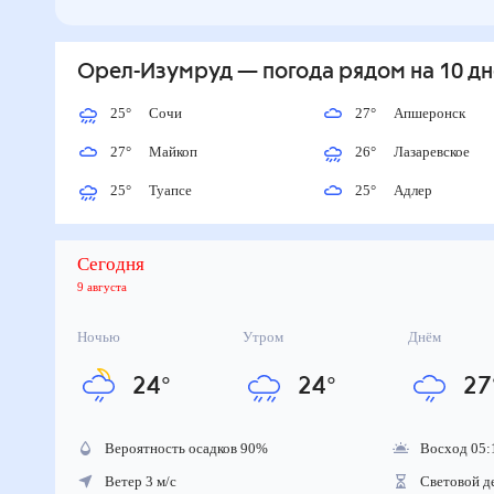
Орел-Изумруд
— погода рядом
на 10 д
25
°
Сочи
27
°
Апшеронск
27
°
Майкоп
26
°
Лазаревское
25
°
Туапсе
25
°
Адлер
Сегодня
9 августа
Ночью
Утром
Днём
24
°
24
°
27
Вероятность осадков
90
%
Восход 05:
Ветер 3 м/с
Световой д