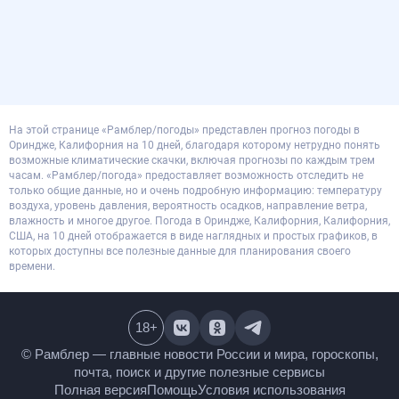
На этой странице «Рамблер/погоды» представлен прогноз погоды в
Ориндже, Калифорния на 10 дней, благодаря которому нетрудно понять
возможные климатические скачки, включая прогнозы по каждым трем
часам. «Рамблер/погода» предоставляет возможность отследить не
только общие данные, но и очень подробную информацию: температуру
воздуха, уровень давления, вероятность осадков, направление ветра,
влажность и многое другое. Погода в Ориндже, Калифорния, Калифорния,
США, на 10 дней отображается в виде наглядных и простых графиков, в
которых доступны все полезные данные для планирования своего
времени.
18
+
© Рамблер — главные новости России и мира,
гороскопы, почта, поиск и другие полезные сервисы
Полная версия
Помощь
Условия использования