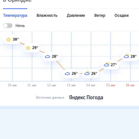
Температура
Влажность
Давление
Ветер
Осадки
Ночь
30°
29°
28°
28°
27°
26°
26°
10 авг
11 авг
12 авг
13 авг
14 авг
15 авг
16 авг
Источник данных