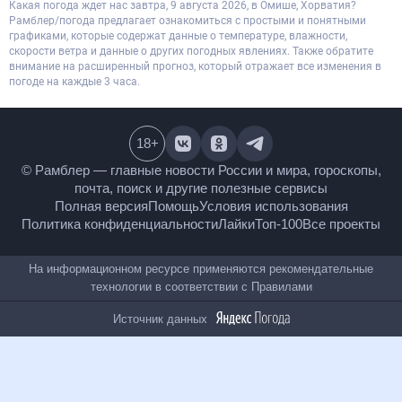
Какая погода ждет нас завтра, 9 августа 2026, в Омише, Хорватия?
Рамблер/погода предлагает ознакомиться с простыми и понятными
графиками, которые содержат данные о температуре, влажности,
скорости ветра и данные о других погодных явлениях. Также обратите
внимание на расширенный прогноз, который отражает все изменения в
погоде на каждые 3 часа.
18
+
© Рамблер — главные новости России и мира,
гороскопы, почта, поиск и другие полезные сервисы
Полная версия
Помощь
Условия использования
Политика конфиденциальности
Лайки
Топ-100
Все проекты
На информационном ресурсе применяются
рекомендательные технологии в соответствии с
Правилами
Источник данных