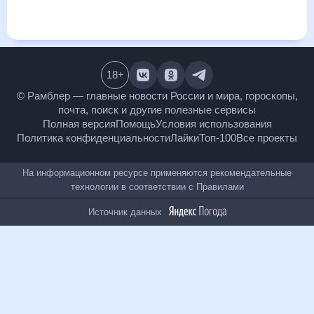
месяц, к каким изменениям нужно быть готовым и как
правильно спланировать 30 дней. Подобный прогноз
погоды в Олбани, Нью-Йорк, США, на 30 дней будет
полезен всем, в том числе людям, чувствительным к
погодным изменениям.
18
+
© Рамблер — главные новости России и мира,
гороскопы, почта, поиск и другие полезные сервисы
Полная версия
Помощь
Условия использования
Политика конфиденциальности
Лайки
Топ-100
Все проекты
На информационном ресурсе применяются
рекомендательные технологии в соответствии с
Правилами
Источник данных