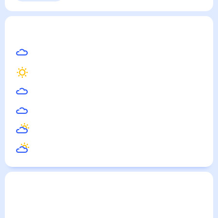
Олбани
— погода рядом
на месяц (30 дней)
33
°
Вашингтон
31
°
Нью-Йорк
27
°
Монреаль
28
°
Оттава
28
°
Торонто
33
°
Бостон
Погода по городам
Города в России