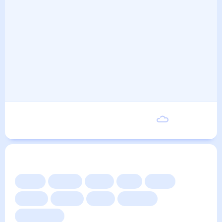
Понедельник
24
°
15
°
7 Сентября
Другие прогнозы
Сейчас
Сегодня
Завтра
3 дня
Неделя
10 дней
14 дней
Месяц
Выходные
Для садовода