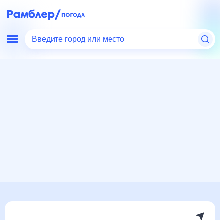
Введите город или место
Мир
США
Нью-Йорк
Олбани
Погода на месяц
Погода на месяц (30 дней)