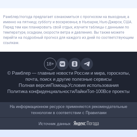
Рамблер/погода предлагает ознакомиться с прогнозом на выходные, а
именно на пятницу, субботу и воскресенье, в Ньюарке, Нью-Джерси, США.
Перед тем как планировать свой отдых, изучите таблицы с данными по
температуре, осадкам, скорости ветра и давлению. Вы также можете
перейти на подробный прогноз для каждого из дней по соответствующим
ссылкам.
18
+
© Рамблер — главные новости России и мира,
гороскопы, почта, поиск и другие полезные сервисы
Полная версия
Помощь
Условия использования
Политика конфиденциальности
Лайки
Топ-100
Все проекты
На информационном ресурсе применяются
рекомендательные технологии в соответствии с
Правилами
Источник данных