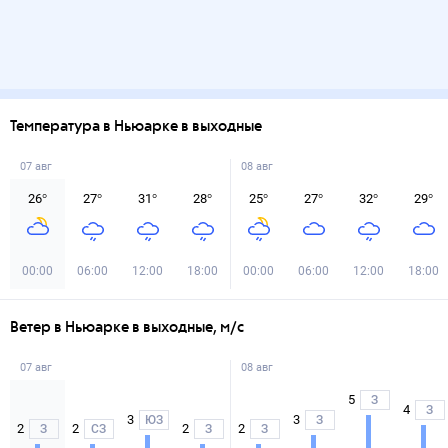
Температура в Ньюарке в выходные
07 авг
08 авг
26
°
27
°
31
°
28
°
25
°
27
°
32
°
29
°
00:00
06:00
12:00
18:00
00:00
06:00
12:00
18:00
Ветер в Ньюарке в выходные, м/с
07 авг
08 авг
5
З
4
З
3
3
ЮЗ
З
2
2
2
2
З
СЗ
З
З