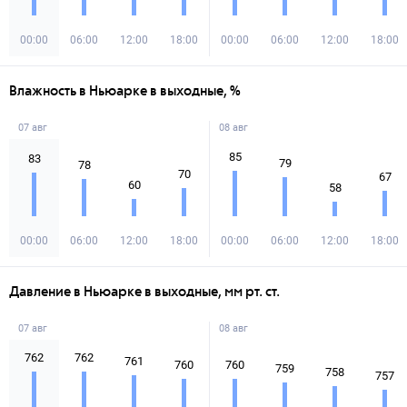
00:00
06:00
12:00
18:00
00:00
06:00
12:00
18:00
Влажность в Ньюарке в выходные, %
07 авг
08 авг
85
83
79
78
70
67
60
58
00:00
06:00
12:00
18:00
00:00
06:00
12:00
18:00
Давление в Ньюарке в выходные, мм рт. ст.
07 авг
08 авг
762
762
761
760
760
759
758
757