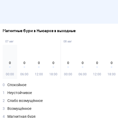
Магнитные бури в Ньюарке в выходные
07 авг
08 авг
0
0
0
0
0
0
0
0
00:00
06:00
12:00
18:00
00:00
06:00
12:00
18:00
0
Спокойное
1
Неустойчивое
2
Слабо возмущённое
3
Возмущённое
4
Магнитная буря