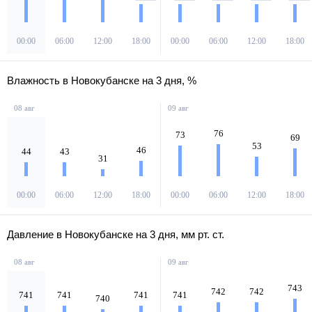
00:00
06:00
12:00
18:00
00:00
06:00
12:00
18:00
Влажность в Новокубанске на 3 дня, %
08 авг
09 авг
76
73
69
53
46
44
43
31
00:00
06:00
12:00
18:00
00:00
06:00
12:00
18:00
Давление в Новокубанске на 3 дня, мм рт. ст.
08 авг
09 авг
743
742
742
741
741
741
741
740