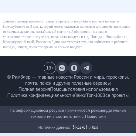
Данная страница позволяет увидеть краткий и подробный прогноз
погоды в Новокубанске на 3 дня, который может оказаться полезным для
людей, зависимых от скачков давления, нестабильной магнитной
обстановки, сильного ультрафиолетового излучения, влажности воздуха
и т. д. Погода в Новокубанске, Краснодарский край, Россия на 3 дня
заинтересует тех, кто собирается в рабочую поездку, отпуск, провести
время на свежем воздухе.
18
+
© Рамблер — главные новости России и мира,
гороскопы, почта, поиск и другие полезные сервисы
Полная версия
Помощь
Условия использования
Политика конфиденциальности
Лайки
Топ-100
Все проекты
На информационном ресурсе применяются
рекомендательные технологии в соответствии с
Правилами