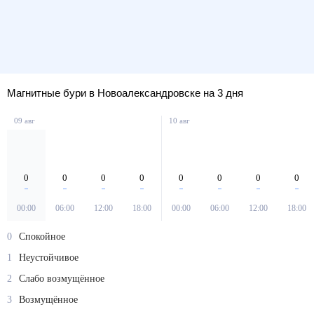
Магнитные бури в Новоалександровске на 3 дня
09 авг
10 авг
0
0
0
0
0
0
0
0
00:00
06:00
12:00
18:00
00:00
06:00
12:00
18:00
0
Спокойное
1
Неустойчивое
2
Слабо возмущённое
3
Возмущённое