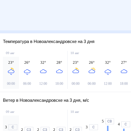
Температура в Новоалександровске на 3 дня
09 авг
10 авг
23
°
26
°
32
°
28
°
23
°
26
°
32
°
27
°
00:00
06:00
12:00
18:00
00:00
06:00
12:00
18:00
Ветер в Новоалександровске на 3 дня, м/с
09 авг
10 авг
5
СВ
4
С
3
3
С
С
2
2
2
2
СЗ
СЗ
СЗ
СЗ