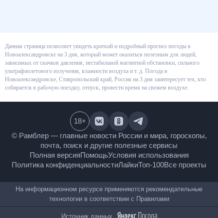
Данная страница позволяет увидеть краткий и подробный прогноз
погоды в Новоалександровске на 3 дня, который может оказаться
полезным для людей, зависимых от скачков давления, нестабильной
магнитной обстановки, сильного ультрафиолетового излучения,
влажности воздуха и т. д. Погода в Новоалександровске, Ставропольский
край, Россия на 3 дня заинтересует тех, кто собирается в рабочую
поездку, отпуск, провести время на свежем воздухе.
18
+
© Рамблер — главные новости России и мира,
гороскопы, почта, поиск и другие полезные сервисы
Полная версия
Помощь
Условия использования
Политика конфиденциальности
Лайки
Топ-100
Все проекты
На информационном ресурсе применяются
рекомендательные технологии в соответствии с
Правилами