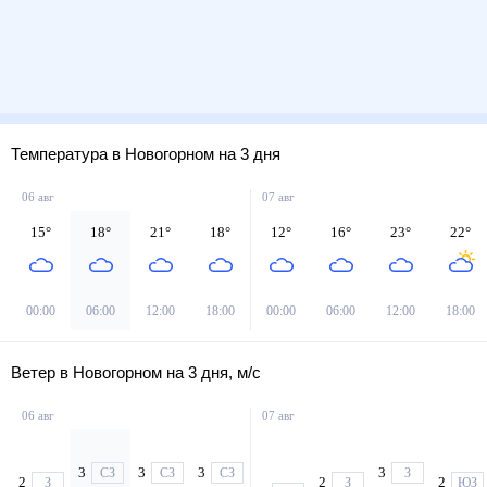
Температура в Новогорном на 3 дня
06 авг
07 авг
15
°
18
°
21
°
18
°
12
°
16
°
23
°
22
°
00:00
06:00
12:00
18:00
00:00
06:00
12:00
18:00
Ветер в Новогорном на 3 дня, м/с
06 авг
07 авг
3
3
3
3
СЗ
СЗ
СЗ
З
2
2
2
З
З
ЮЗ