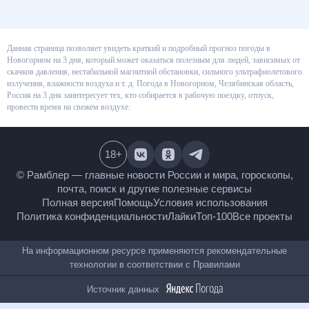
Данная страница позволяет увидеть краткий и подробный прогноз
погоды в Новогорном на 3 дня, который может оказаться полезным для
людей, зависимых от скачков давления, нестабильной магнитной
обстановки, сильного ультрафиолетового излучения, влажности воздуха
и т. д. Погода в Новогорном, Челябинская область, Россия на 3 дня
заинтересует тех, кто собирается в рабочую поездку, отпуск, провести
время на свежем воздухе.
18
+
© Рамблер — главные новости России и мира,
гороскопы, почта, поиск и другие полезные сервисы
Полная версия
Помощь
Условия использования
Политика конфиденциальности
Лайки
Топ-100
Все проекты
На информационном ресурсе применяются
рекомендательные технологии в соответствии с
Правилами