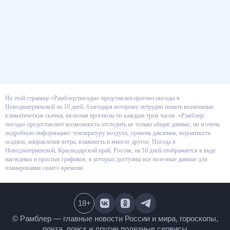
На этой странице «Рамблер/погоды» представлен прогноз погоды в
Новодмитриевской на 10 дней, благодаря которому нетрудно понять
возможные климатические скачки, включая прогнозы по каждым трем
часам. «Рамблер/погода» предоставляет возможность отследить не
только общие данные, но и очень подробную информацию: температуру
воздуха, уровень давления, вероятность осадков, направление ветра,
влажность и многое другое. Погода в Новодмитриевской, Краснодарский
край, Россия, на 10 дней отображается в виде наглядных и простых
графиков, в которых доступны все полезные данные для планирования
своего времени.
18
+
© Рамблер — главные новости России и мира,