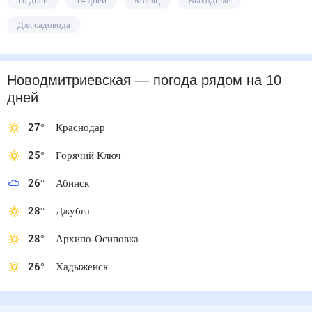
10 дней
14 дней
Месяц
Выходные
Для садовода
Новодмитриевская
— погода рядом
на 10
дней
27
°
Краснодар
25
°
Горячий Ключ
26
°
Абинск
28
°
Джубга
28
°
Архипо-Осиповка
26
°
Хадыженск