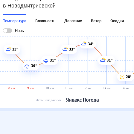
в Новодмитриевской
Температура
Влажность
Давление
Ветер
Осадки
Ночь
34°
33°
33°
31°
31°
30°
28°
8 авг
9 авг
10 авг
11 авг
12 авг
13 авг
14 авг
Источник данных