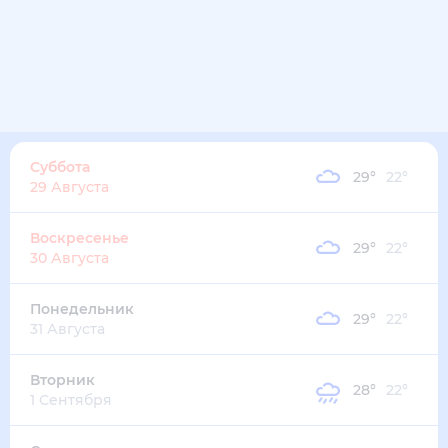
32
°
25
°
4
м/с
пятница
14 августа