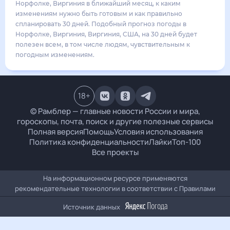
29
°
23
°
4
м/с
вторник
18 августа