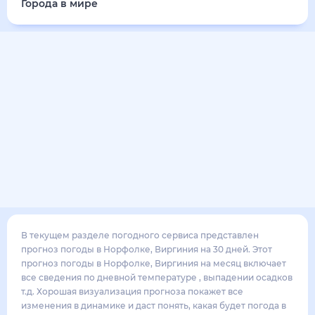
29
°
22
°
4
м/с
понедельник
17 августа