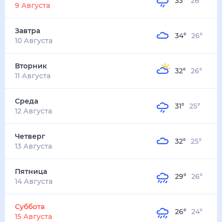
33
°
26
°
3
м/с
завтра
10 августа