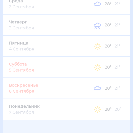
29
°
26
°
3
м/с
суббота
15 августа