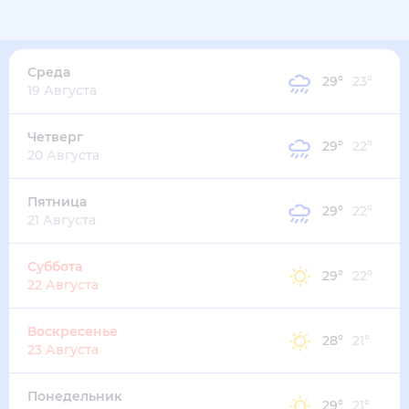
32
°
26
°
3
м/с
среда
12 августа