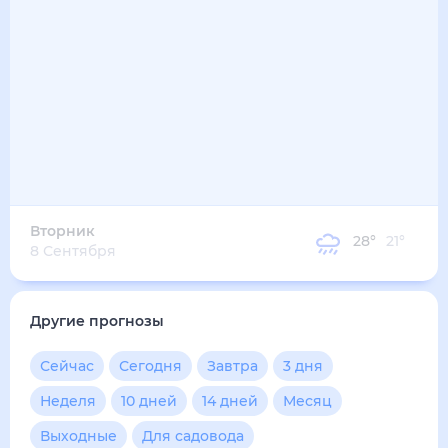
26
°
24
°