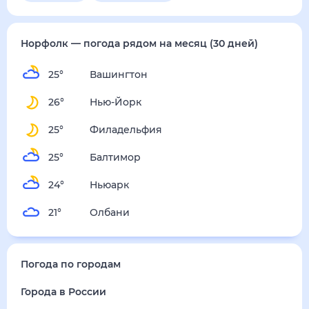
4
м/с
воскресенье
16 августа