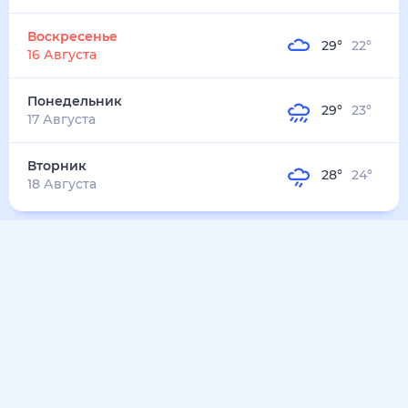
34
°
26
°
4
м/с
вторник
11 августа