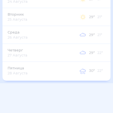
31
°
25
°
4
м/с
четверг
13 августа