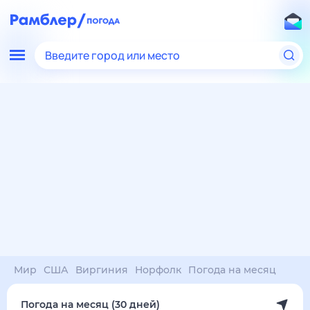
Введите город или место
Мир
США
Виргиния
Норфолк
Погода на месяц
Погода на месяц (30 дней)
в Норфолке
9 авг
–
9 сен
янв
фев
мар
апр
май
июн
июл
авг
сен
окт
ноя
дек
Ночь
34°
33°
32°
32°
31°