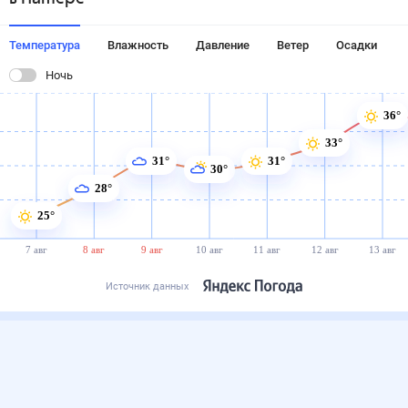
Температура
Влажность
Давление
Ветер
Осадки
Ночь
36°
33°
31°
31°
30°
28°
25°
7 авг
8 авг
9 авг
10 авг
11 авг
12 авг
13 авг
Источник данных