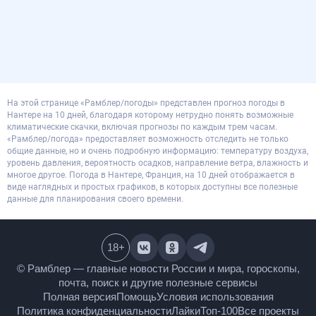
На этой странице «Рамблер/погоды» представлен прогноз погоды в
Нантере на 10 дней, благодаря которому нетрудно понять возможные
климатические скачки, включая прогнозы по каждым трем часам.
«Рамблер/погода» предоставляет возможность отследить не только
общие данные, но и очень подробную информацию: температуру воздуха,
уровень давления, вероятность осадков, направление ветра, влажность и
многое другое. Погода в Нантере, Франция, на 10 дней отображается в
виде наглядных и простых графиков, в которых доступны все полезные
данные для планирования своего времени.
18
+
© Рамблер — главные новости России и мира,
гороскопы, почта, поиск и другие полезные сервисы
Полная версия
Помощь
Условия использования
Политика конфиденциальности
Лайки
Топ-100