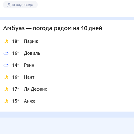
Для садовода
Амбуаз
— погода рядом
на 10 дней
18
°
Париж
16
°
Довиль
14
°
Ренн
16
°
Нант
17
°
Ля Дефанс
15
°
Анже