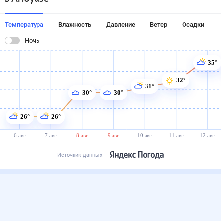
Температура
Влажность
Давление
Ветер
Осадки
Ночь
35°
32°
31°
30°
30°
26°
26°
6 авг
7 авг
8 авг
9 авг
10 авг
11 авг
12 авг
Источник данных