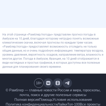
На этой странице «Рамблер/погоды» представлен прогноз погоды в
Амбуазе на 10 дней, благодаря которому нетрудно понять возможные
климатические скачки, включая прогнозы по каждым трем часам.
«Рамблер/погода» предоставляет возможность отследить не только
общие данные, но и очень подробную информацию: температуру воздуха,
уровень давления, вероятность осадков, направление ветра, влажность и
многое другое. Погода в Амбуазе, Франция, на 10 дней отображается в
виде наглядных и простых графиков, в которых доступны все полезные
данные для планирования своего времени.
18
+
© Рамблер — главные новости России и мира,
гороскопы, почта, поиск и другие полезные сервисы
Полная версия
Помощь
Условия использования
Политика конфиденциальности
Лайки
Топ-100