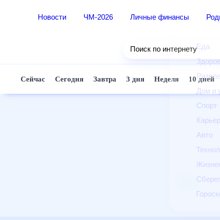
Новости
ЧМ-2026
Личные финансы
Ро
Еда
Поиск по интернету
Здор
Разв
Сейчас
Сегодня
Завтра
3 дня
Неделя
10 д
Дом 
Спор
Карь
Авто
Техн
Жизн
Сбер
Горо