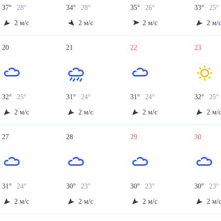
37
°
28
°
34
°
28
°
35
°
26
°
33
°
25
°
2
м/с
2
м/с
2
м/с
2
м/
20
21
22
23
32
°
25
°
31
°
24
°
31
°
24
°
32
°
25
°
2
м/с
2
м/с
2
м/с
2
м/
27
28
29
30
31
°
24
°
30
°
23
°
30
°
23
°
30
°
23
2
м/с
2
м/с
2
м/с
2
м/