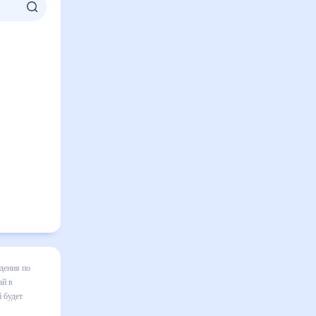
не, Китай
ь готовым
м числе