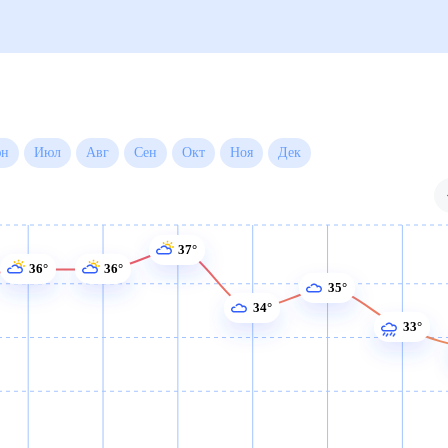
Июн
Июл
Авг
Сен
Окт
Ноя
Дек
37°
36°
36°
35°
34°
33°