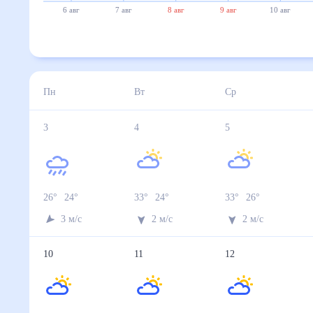
6 авг
7 авг
8 авг
9 авг
10 авг
Пн
Вт
Ср
3
4
5
26
°
24
°
33
°
24
°
33
°
26
°
3
м/с
2
м/с
2
м/с
10
11
12