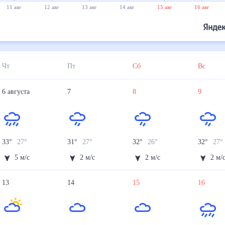
11 авг
12 авг
13 авг
14 авг
15 авг
16 авг
Чт
Пт
Сб
Вс
6
августа
7
8
9
33
°
27
°
31
°
27
°
32
°
26
°
32
°
27
°
5
м/с
2
м/с
2
м/с
2
м/
13
14
15
16