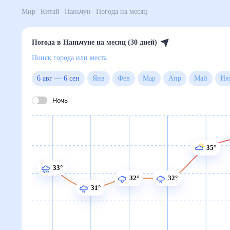
Мир
Китай
Наньчун
Погода на месяц
Погода в Наньчуне на месяц (30 дней)
Поиск города или места
6 авг
—
6 сен
Янв
Фев
Мар
Апр
Май
Ночь
35°
33°
32°
32°
31°