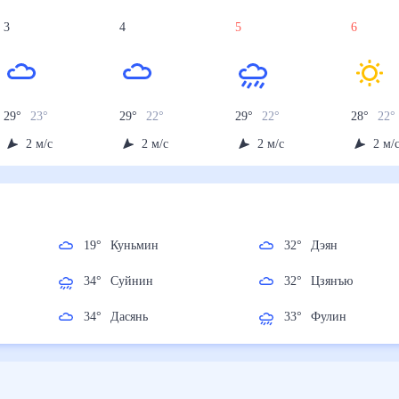
3
4
5
6
29
°
23
°
29
°
22
°
29
°
22
°
28
°
22
2
м/с
2
м/с
2
м/с
2
м/
19
°
Куньмин
32
°
Дэян
34
°
Суйнин
32
°
Цзянъю
34
°
Дасянь
33
°
Фулин