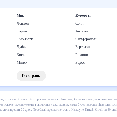
Мир
Курорты
Лондон
Сочи
Париж
Анталья
Нью-Йорк
Симферополь
Дубай
Барселона
Киев
Римини
Минск
Родос
Все страны
погоды в Наньчуне, Китай на 30 дней. Этот прогноз погоды в Наньчу
 выпадении осадков т.д. Хорошая визуализация прогноза покажет все
в Наньчуне, Китай в ближайший месяц, к каким изменениям нужно быт
огоды в Наньчуне, Китай, Китай, на 30 дней будет полезен всем, в то