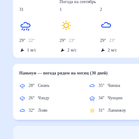
Погода на
сентябрь
31
1
2
29
°
22
°
29
°
23
°
29
°
23
°
1
м/с
2
м/с
2
м/с
Наньчун
— погода рядом
на месяц (30 дней)
28
°
Сиань
35
°
Чанша
26
°
Чэнду
34
°
Чунцин
32
°
Лоян
31
°
Ланьчжоу