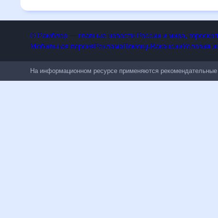
людям, чувствительным к погодным изменениям.
© Рамблер — главные новости России и мира, гороск
Мобильная версия
Реклама
Помощь
Вакансии
Условия
На информационном ресурсе применяются рекомендательн