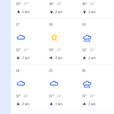
35
°
27
°
36
°
28
°
36
°
28
°
1
м/с
2
м/с
2
м/с
17
18
19
32
°
25
°
33
°
25
°
32
°
25
°
2
м/с
2
м/с
2
м/с
24
25
26
32
°
24
°
31
°
24
°
31
°
24
°
2
м/с
1
м/с
2
м/с