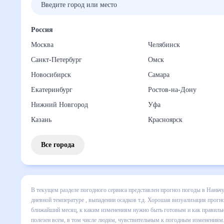
Россия
Москва
Челябинск
Санкт-Петербург
Омск
Новосибирск
Самара
Екатеринбург
Ростов-на-Дону
Нижний Новгород
Уфа
Казань
Красноярск
Все города
В текущем разделе погодного сервиса представлен прогноз 
на месяц включает все сведения по дневной температуре ,
изменения в динамике и даст понять, какая будет погода 
и как правильно спланировать 30 дней. Подобный прогноз п