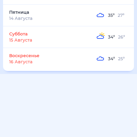
31
°
26
°
1
м/с
воскресенье
9 августа