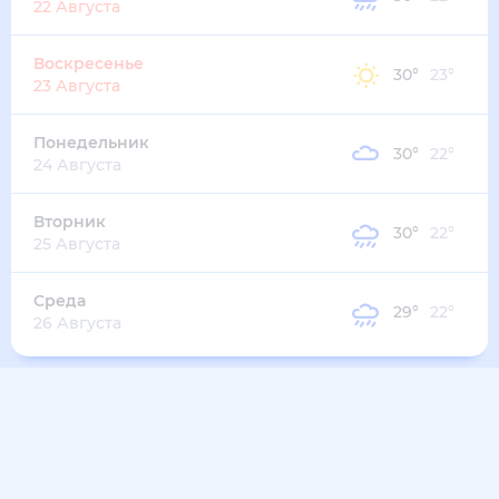
35
°
26
°
1
м/с
вторник
11 августа