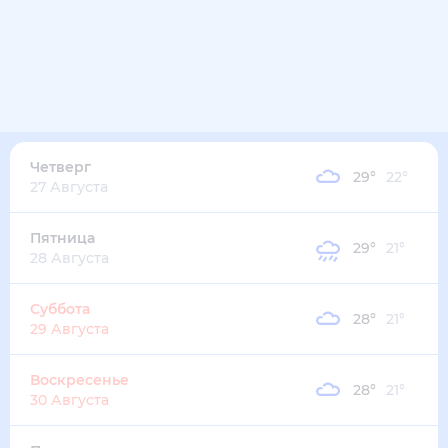
36
°
26
°
1
м/с
среда
12 августа