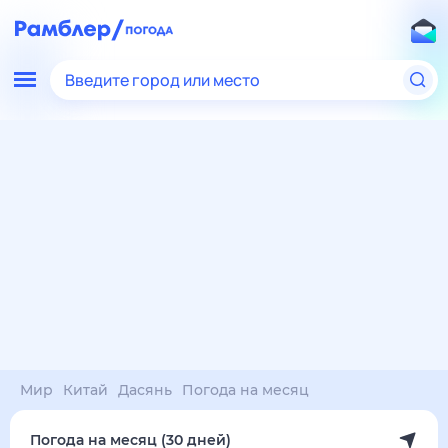
Введите город или место
Мир
Китай
Дасянь
Погода на месяц
Погода на месяц (30 дней)
в Дасяни
7 авг
–
7 сен
янв
фев
мар
апр
май
июн
июл
авг
сен
окт
ноя
дек
Ночь
37°
36°
35°
33°
31°
31°