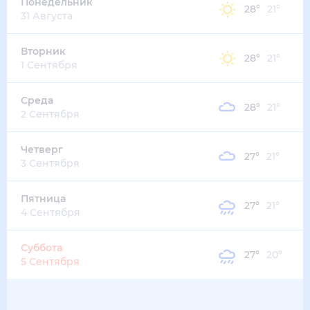
37
°
26
°
1
м/с
четверг
13 августа