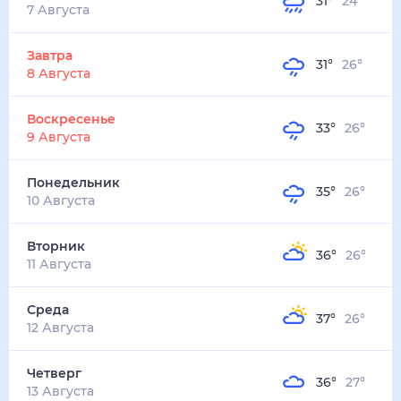
31
°
24
°
2
м/с
завтра
8 августа