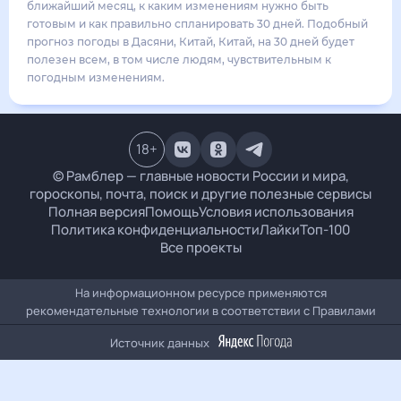
34
°
26
°
2
м/с
воскресенье
16 августа