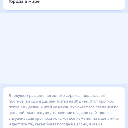
35
°
27
°
2
м/с
суббота
15 августа