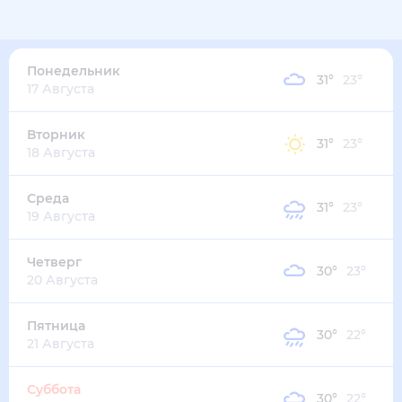
33
°
26
°
2
м/с
понедельник
10 августа