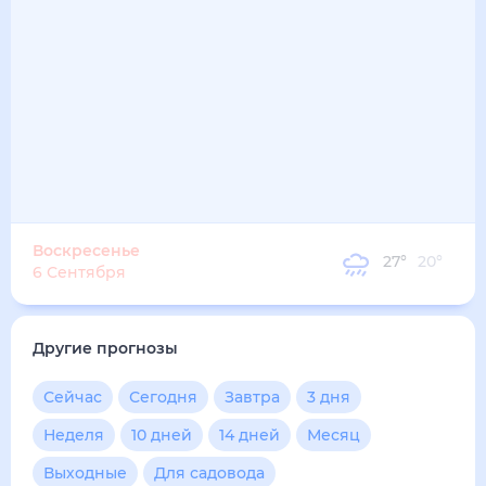
36
°
27
°
1
м/с