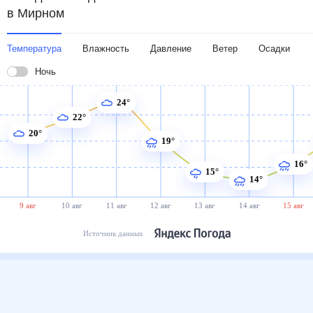
в Мирном
Температура
Влажность
Давление
Ветер
Осадки
Ночь
24°
22°
20°
19°
16°
15°
14°
9 авг
10 авг
11 авг
12 авг
13 авг
14 авг
15 авг
Источник данных