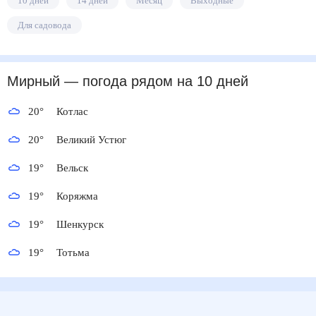
10 дней
14 дней
Месяц
Выходные
Для садовода
Мирный
— погода рядом
на 10 дней
20
°
Котлас
20
°
Великий Устюг
19
°
Вельск
19
°
Коряжма
19
°
Шенкурск
19
°
Тотьма