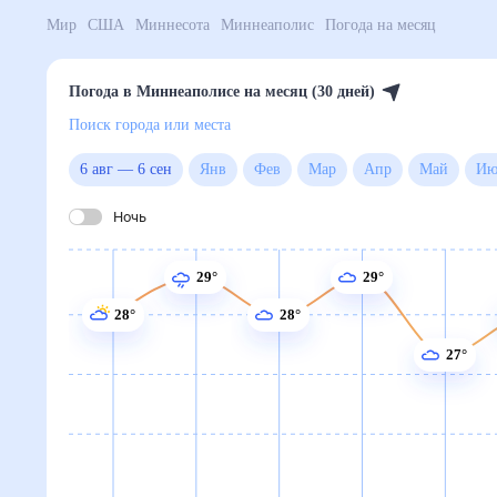
Мир
США
Миннесота
Миннеаполис
Погода на ме
Погода в Миннеаполисе на месяц (30 дней)
Поиск города или места
6 авг
—
6 сен
Янв
Фев
Мар
Апр
Май
Ночь
29°
29°
28°
28°
27°