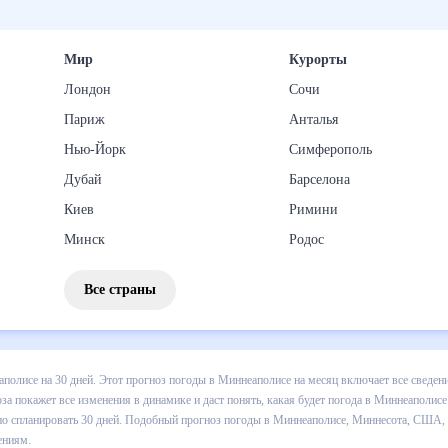
Мир
Курорты
Лондон
Сочи
Париж
Анталья
Нью-Йорк
Симферополь
Дубай
Барселона
Киев
Римини
Минск
Родос
Все страны
з погоды в Миннеаполисе на 30 дней. Этот прогноз погоды в Миннеа
падении осадков т.д. Хорошая визуализация прогноза покажет все и
се в ближайший месяц, к каким изменениям нужно быть готовым и ка
 в Миннеаполисе, Миннесота, США, на 30 дней будет полезен всем, 