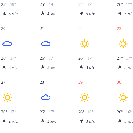
25
°
19
°
25
°
19
°
24
°
19
°
26
°
17
°
3
м/с
4
м/с
5
м/с
3
м/
20
21
22
23
26
°
17
°
26
°
17
°
26
°
17
°
27
°
17
°
3
м/с
3
м/с
3
м/с
3
м/
27
28
29
30
26
°
17
°
26
°
17
°
26
°
16
°
26
°
16
°
2
м/с
2
м/с
3
м/с
3
м/