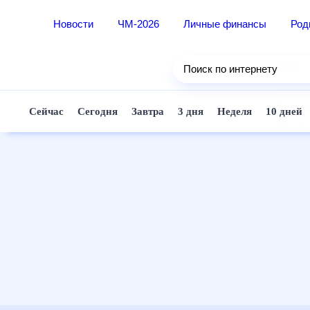
Новости
ЧМ-2026
Личные финансы
Ро
Еда
Поиск по интернету
Здор
Разв
Сейчас
Сегодня
Завтра
3 дня
Неделя
10 д
Дом 
Спор
Карь
Авто
Техн
Жизн
Сбер
Горо