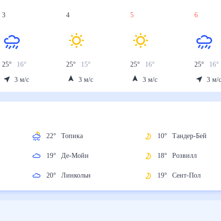
3
4
5
6
25
°
16
°
25
°
15
°
25
°
16
°
25
°
16
°
3
м/с
3
м/с
3
м/с
3
м/
22
°
Топика
10
°
Тандер-Бей
19
°
Де-Мойн
18
°
Розвилл
20
°
Линкольн
19
°
Сент-Пол