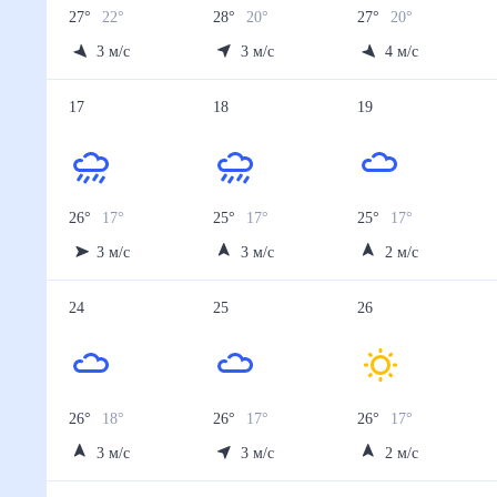
27
°
22
°
28
°
20
°
27
°
20
°
3
м/с
3
м/с
4
м/с
17
18
19
26
°
17
°
25
°
17
°
25
°
17
°
3
м/с
3
м/с
2
м/с
24
25
26
26
°
18
°
26
°
17
°
26
°
17
°
3
м/с
3
м/с
2
м/с