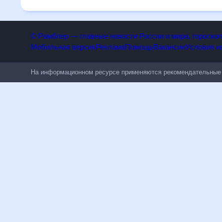
числе людям, чувствительным к погодным изменениям.
© Рамблер — главные новости России и мира, гороск
Мобильная версия
Реклама
Помощь
Вакансии
Условия
На информационном ресурсе применяются рекомендательн