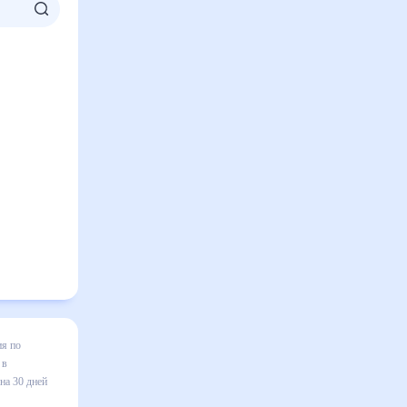
полисе на
зменения в
к
в том