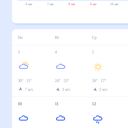
6 авг
7 авг
8 авг
9 авг
10 авг
Пн
Вт
Ср
3
4
5
30
°
21
°
24
°
23
°
26
°
17
°
7
м/с
3
м/с
2
м/с
10
11
12