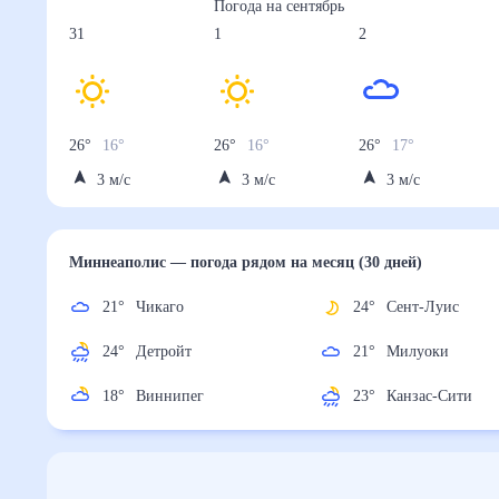
Погода на
сентябрь
31
1
2
26
°
16
°
26
°
16
°
26
°
17
°
3
м/с
3
м/с
3
м/с
Миннеаполис
— погода рядом
на месяц (30 дней)
21
°
Чикаго
24
°
Сент-Луис
24
°
Детройт
21
°
Милуоки
18
°
Виннипег
23
°
Канзас-Сити