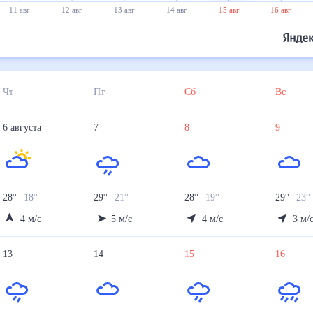
11 авг
12 авг
13 авг
14 авг
15 авг
16 авг
Чт
Пт
Сб
Вс
6
августа
7
8
9
28
°
18
°
29
°
21
°
28
°
19
°
29
°
23
4
м/с
5
м/с
4
м/с
3
м/
13
14
15
16