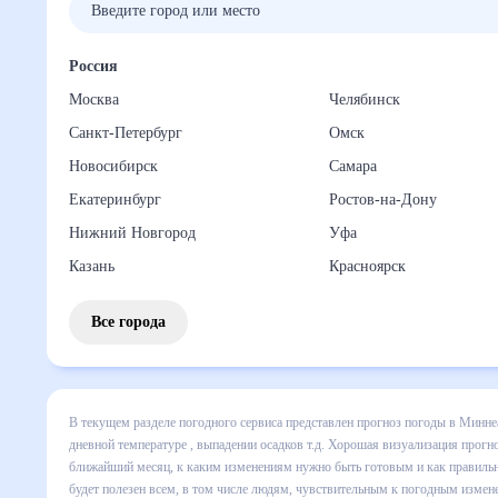
Россия
Москва
Челябинск
Санкт-Петербург
Омск
Новосибирск
Самара
Екатеринбург
Ростов-на-Дону
Нижний Новгород
Уфа
Казань
Красноярск
Все города
В текущем разделе погодного сервиса представлен прогно
месяц включает все сведения по дневной температуре , вы
динамике и даст понять, какая будет погода в Миннеаполи
правильно спланировать 30 дней. Подобный прогноз погоды