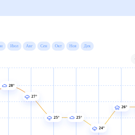
сяц
Июн
Июл
Авг
Сен
Окт
Ноя
Дек
28°
27°
26°
25°
25°
24°