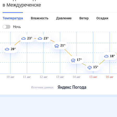
в Междуреченске
Температура
Влажность
Давление
Ветер
Осадки
Ночь
23°
23°
21°
20°
18°
17°
15°
10 авг
11 авг
12 авг
13 авг
14 авг
15 авг
16 авг
Источник данных