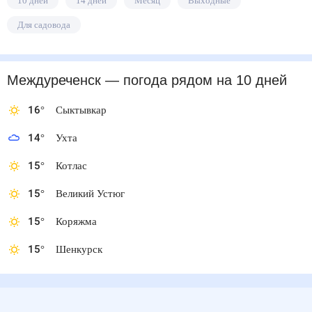
10 дней
14 дней
Месяц
Выходные
Для садовода
Междуреченск
— погода рядом
на 10 дней
16
°
Сыктывкар
14
°
Ухта
15
°
Котлас
15
°
Великий Устюг
15
°
Коряжма
15
°
Шенкурск