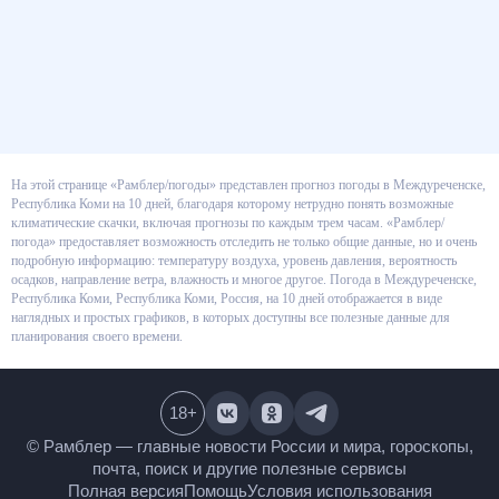
На этой странице «Рамблер/погоды» представлен прогноз погоды в
Междуреченске, Республика Коми на 10 дней, благодаря которому
нетрудно понять возможные климатические скачки, включая прогнозы
по каждым трем часам. «Рамблер/погода» предоставляет возможность
отследить не только общие данные, но и очень подробную информацию:
температуру воздуха, уровень давления, вероятность осадков,
направление ветра, влажность и многое другое. Погода в Междуреченске,
Республика Коми, Республика Коми, Россия, на 10 дней отображается в
виде наглядных и простых графиков, в которых доступны все полезные
данные для планирования своего времени.
18
+
© Рамблер — главные новости России и мира,
гороскопы, почта, поиск и другие полезные сервисы