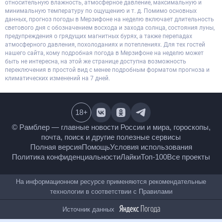
относительную влажность, атмосферное давление, максимальную и
минимальную температуру по ощущению и т. д. Помимо основных
данных, прогноз погоды в Мерзифоне на неделю включает длительность
светового дня с обозначением восхода и захода солнца, состояния луны,
предупреждения о грядущих магнитных бурях, а также перепадах
атмосферного давления, похолоданиях и потеплениях. Для тех гостей
нашего сайта, кому подробная погода в Мерзифоне на неделю может
быть не интересна, на этой же странице доступна возможность
переключения в простой вид с менее подробным форматом прогноза и
климатических изменений на 7 дней.
18
+
© Рамблер — главные новости России и мира,
гороскопы, почта, поиск и другие полезные сервисы
Полная версия
Помощь
Условия использования
Политика конфиденциальности
Лайки
Топ-100
Все проекты
На информационном ресурсе применяются
рекомендательные технологии в соответствии с
Правилами
Источник данных