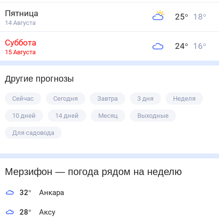
Пятница
25
°
18
°
14 Августа
Суббота
24
°
16
°
15 Августа
Другие прогнозы
Сейчас
Сегодня
Завтра
3 дня
Неделя
10 дней
14 дней
Месяц
Выходные
Для садовода
Мерзифон
— погода рядом
на неделю
32
°
Анкара
28
°
Аксу