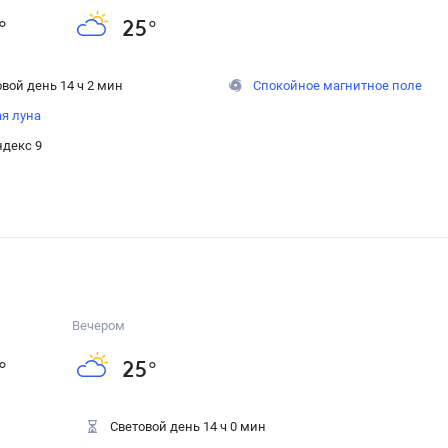
°
25
°
вой день 14 ч 2 мин
Спокойное магнитное поле
ая луна
ндекс 9
Вечером
°
25
°
Световой день 14 ч 0 мин