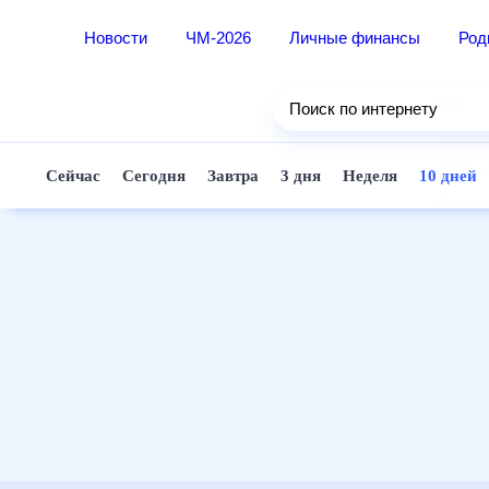
Новости
ЧМ-2026
Личные финансы
Ро
Еда
Поиск по интернету
Здор
Разв
Сейчас
Сегодня
Завтра
3 дня
Неделя
10 д
Дом 
Спор
Карь
Авто
Техн
Жизн
Сбер
Горо