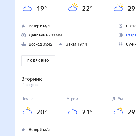
19
°
22
°
29
Ветер 6 м/с
Свето
Давление 700 мм
Стар
Восход 05:42
Закат 19:44
UV-и
ПОДРОБНО
Вторник
11 августа
Ночью
Утром
Днём
20
°
21
°
29
Ветер 5 м/с