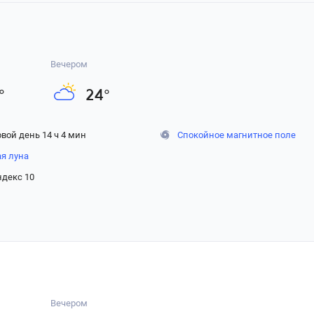
Вечером
°
24
°
вой день 14 ч 4 мин
Спокойное магнитное поле
ая луна
ндекс 10
Вечером