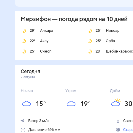
Мерзифон
— погода рядом
на 10 дней
29
°
Анкара
25
°
Никсар
22
°
Аксу
25
°
Эрба
25
°
Синоп
23
°
Шебинкарахис
Сегодня
7 августа
Ночью
Утром
Днём
15
°
19
°
30
Ветер 3 м/с
Свето
Давление 696 мм
Стар