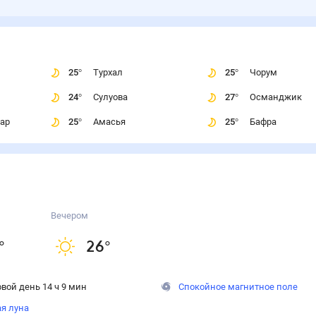
25
°
Турхал
25
°
Чорум
24
°
Сулуова
27
°
Османджик
ар
25
°
Амасья
25
°
Бафра
Вечером
°
26
°
вой день 14 ч 9 мин
Спокойное магнитное поле
ая луна