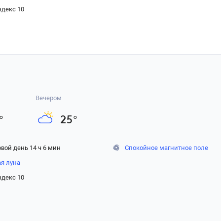
ндекс 10
Вечером
°
25
°
вой день 14 ч 6 мин
Спокойное магнитное поле
ая луна
ндекс 10