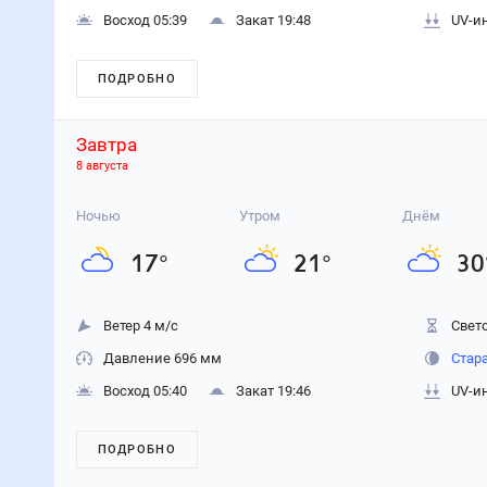
Восход 05:39
Закат 19:48
UV-и
ПОДРОБНО
Завтра
8 августа
Ночью
Утром
Днём
17
°
21
°
30
Ветер 4 м/с
Свето
Давление 696 мм
Стар
Восход 05:40
Закат 19:46
UV-и
ПОДРОБНО