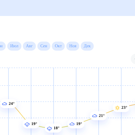
 месяц
Июн
Июл
Авг
Сен
Окт
Ноя
Дек
24°
23°
21°
19°
19°
18°