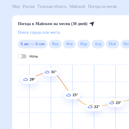
Мир
Россия
Тульская область
Майский
Погода на
Погода в Майском на месяц (30 дней)
Поиск города или места
6 авг
—
6 сен
Янв
Фев
Мар
Апр
Май
Ночь
31°
29°
25°
23°
22°