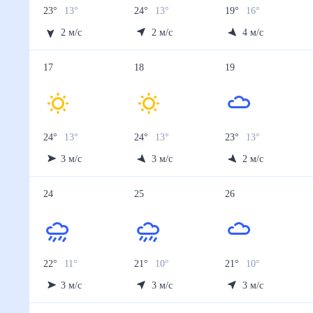
23
°
13
°
24
°
13
°
19
°
16
°
2
м/с
2
м/с
4
м/с
17
18
19
24
°
13
°
24
°
13
°
23
°
13
°
3
м/с
3
м/с
2
м/с
24
25
26
22
°
11
°
21
°
10
°
21
°
10
°
3
м/с
3
м/с
3
м/с