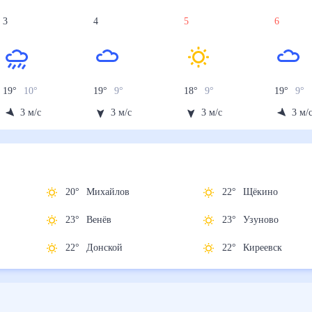
3
4
5
6
19
°
10
°
19
°
9
°
18
°
9
°
19
°
9
°
3
м/с
3
м/с
3
м/с
3
м/
20
°
Михайлов
22
°
Щёкино
23
°
Венёв
23
°
Узуново
22
°
Донской
22
°
Киреевск