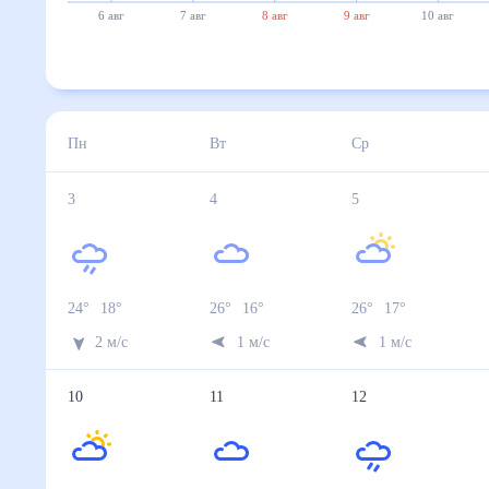
6 авг
7 авг
8 авг
9 авг
10 авг
Пн
Вт
Ср
3
4
5
24
°
18
°
26
°
16
°
26
°
17
°
2
м/с
1
м/с
1
м/с
10
11
12