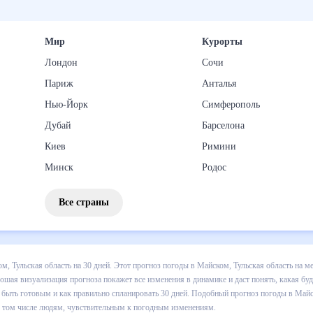
Мир
Курорты
Лондон
Сочи
Париж
Анталья
Нью-Йорк
Симферополь
Дубай
Барселона
Киев
Римини
Минск
Родос
Все страны
 погоды в Майском, Тульская область на 30 дней. Этот прогноз пого
я по дневной температуре , выпадении осадков т.д. Хорошая визуали
 какая будет погода в Майском, Тульская область в ближайший месяц,
вать 30 дней. Подобный прогноз погоды в Майском, Тульская област