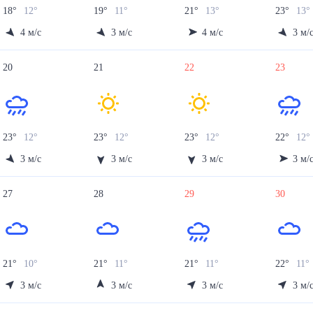
18
°
12
°
19
°
11
°
21
°
13
°
23
°
13
°
4
м/с
3
м/с
4
м/с
3
м/
20
21
22
23
23
°
12
°
23
°
12
°
23
°
12
°
22
°
12
°
3
м/с
3
м/с
3
м/с
3
м/
27
28
29
30
21
°
10
°
21
°
11
°
21
°
11
°
22
°
11
°
3
м/с
3
м/с
3
м/с
3
м/