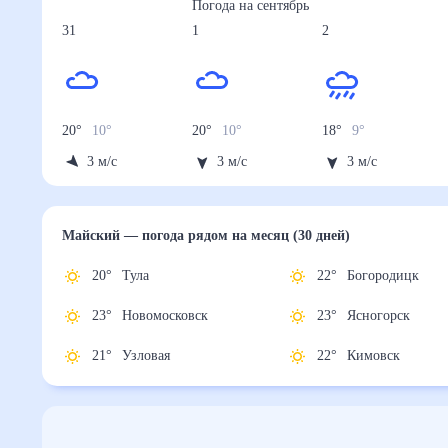
Погода на
сентябрь
31
1
2
20
°
10
°
20
°
10
°
18
°
9
°
3
м/с
3
м/с
3
м/с
Майский
— погода рядом
на месяц (30 дней)
20
°
Тула
22
°
Богородицк
23
°
Новомосковск
23
°
Ясногорск
21
°
Узловая
22
°
Кимовск