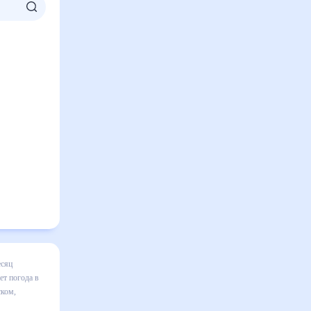
ды в
зация
 к каким
ь,