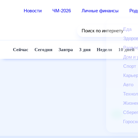
Новости
ЧМ-2026
Личные финансы
Ро
Еда
Поиск по интернету
Здор
Разв
Сейчас
Сегодня
Завтра
3 дня
Неделя
10 д
Дом 
Спор
Карь
Авто
Техн
Жизн
Сбер
Горо