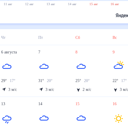
11 авг
12 авг
13 авг
14 авг
15 авг
16 авг
Чт
Пт
Сб
Вс
6
августа
7
8
9
29
°
17
°
31
°
20
°
25
°
20
°
22
°
17
°
3
м/с
3
м/с
2
м/с
3
м/
13
14
15
16