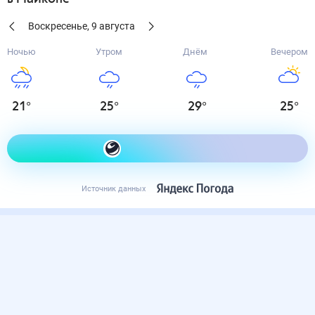
Воскресенье
,
9
августа
Ночью
Утром
Днём
Вечером
21
°
25
°
29
°
25
°
Как одеться сегодня
Источник данных