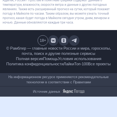
Адыгея, Россия? Простые и понятные графики содержат данные о
температуре, влажности, скорости ветра и данные о других погодных
явлениях. Также есть расширенный прогноз на сутки, который покажет
погоду в Майкопе по часам. Таким образом, вы можете узнать точный
прогноз, какая будет погода в Майкопе сегодня утром, днем, вечером и
ночью. Данные обновляются каждые три часа.
18
+
© Рамблер — главные новости России и мира,
гороскопы, почта, поиск и другие полезные сервисы
Полная версия
Помощь
Условия использования
Политика конфиденциальности
Лайки
Топ-100
Все проекты
На информационном ресурсе применяются
рекомендательные технологии в соответствии с
Правилами
Источник данных