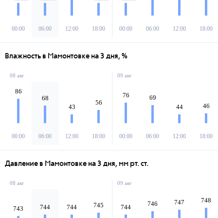
00:00
06:00
12:00
18:00
00:00
06:00
12:00
18:00
Влажность в Мамонтовке на 3 дня, %
08 авг
09 авг
86
76
69
68
56
46
43
44
00:00
06:00
12:00
18:00
00:00
06:00
12:00
18:00
Давление в Мамонтовке на 3 дня, мм рт. ст.
08 авг
09 авг
748
747
746
745
744
744
744
743