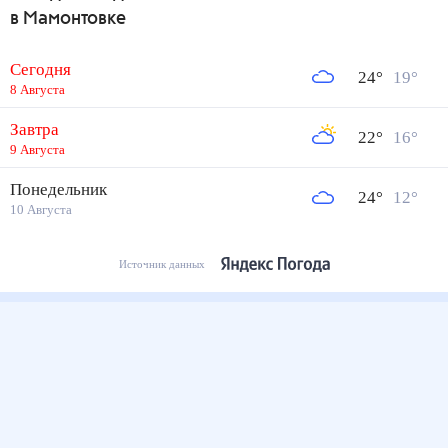
в Мамонтовке
Сегодня
24
°
19
°
8 Августа
Завтра
22
°
16
°
9 Августа
Понедельник
24
°
12
°
10 Августа
Источник данных