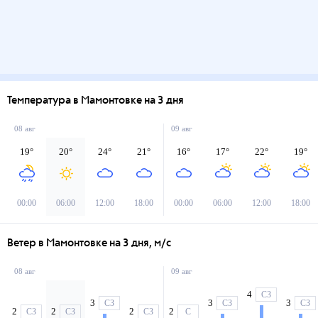
Температура в Мамонтовке на 3 дня
08 авг
09 авг
19
°
20
°
24
°
21
°
16
°
17
°
22
°
19
°
00:00
06:00
12:00
18:00
00:00
06:00
12:00
18:00
Ветер в Мамонтовке на 3 дня, м/с
08 авг
09 авг
4
СЗ
3
3
3
СЗ
СЗ
СЗ
2
2
2
2
СЗ
СЗ
СЗ
С