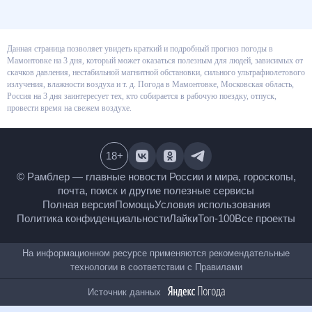
Данная страница позволяет увидеть краткий и подробный прогноз
погоды в Мамонтовке на 3 дня, который может оказаться полезным для
людей, зависимых от скачков давления, нестабильной магнитной
обстановки, сильного ультрафиолетового излучения, влажности воздуха
и т. д. Погода в Мамонтовке, Московская область, Россия на 3 дня
заинтересует тех, кто собирается в рабочую поездку, отпуск, провести
время на свежем воздухе.
18
+
© Рамблер — главные новости России и мира,
гороскопы, почта, поиск и другие полезные сервисы
Полная версия
Помощь
Условия использования
Политика конфиденциальности
Лайки
Топ-100
Все проекты
На информационном ресурсе применяются
рекомендательные технологии в соответствии с
Правилами